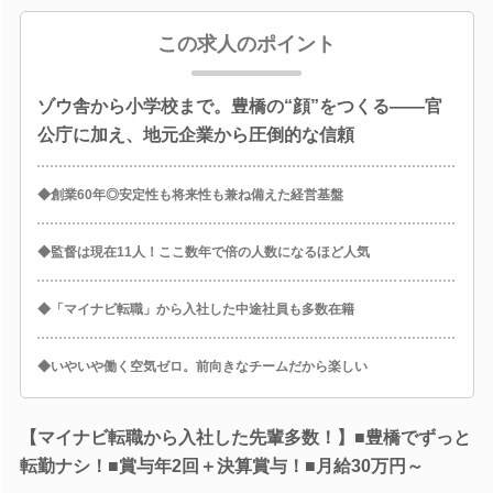
この求人のポイント
ゾウ舎から小学校まで。豊橋の“顔”をつくる――官
公庁に加え、地元企業から圧倒的な信頼
◆創業60年◎安定性も将来性も兼ね備えた経営基盤
◆監督は現在11人！ここ数年で倍の人数になるほど人気
◆「マイナビ転職」から入社した中途社員も多数在籍
◆いやいや働く空気ゼロ。前向きなチームだから楽しい
【マイナビ転職から入社した先輩多数！】■豊橋でずっと
転勤ナシ！■賞与年2回＋決算賞与！■月給30万円～