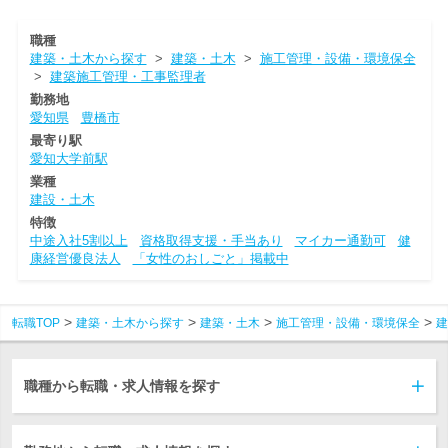
職種
建築・土木から探す
>
建築・土木
>
施工管理・設備・環境保全
>
建築施工管理・工事監理者
勤務地
愛知県
豊橋市
最寄り駅
愛知大学前駅
業種
建設・土木
特徴
中途入社5割以上
資格取得支援・手当あり
マイカー通勤可
健
康経営優良法人
「女性のおしごと」掲載中
転職TOP
建築・土木から探す
建築・土木
施工管理・設備・環境保全
建
職種から転職・求人情報を探す