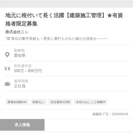
地元に根付いて長く活躍【建築施工管理】★有資
格者限定募集
株式会社ニシ
“億”単位の案件実績も！歴史に裏打ちされた確かな技術を―――
勤務地
愛知県
初年度年収
500万～800万円
雇用形態
正社員
業種未経験OK
転勤なし
完全週休2日制
女性のおしごと掲載中
掲載終了日：2026/06/18
求人情報