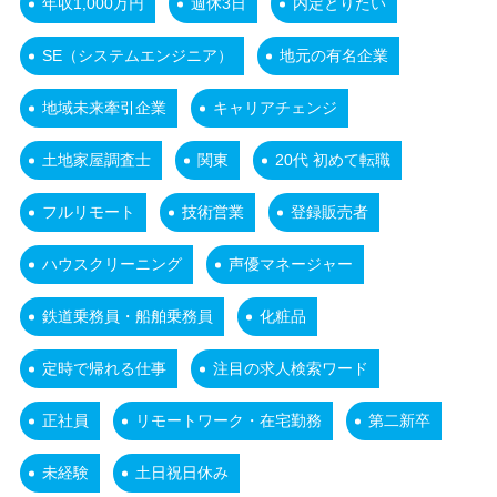
年収1,000万円
週休3日
内定とりたい
SE（システムエンジニア）
地元の有名企業
地域未来牽引企業
キャリアチェンジ
土地家屋調査士
関東
20代 初めて転職
フルリモート
技術営業
登録販売者
ハウスクリーニング
声優マネージャー
鉄道乗務員・船舶乗務員
化粧品
定時で帰れる仕事
注目の求人検索ワード
正社員
リモートワーク・在宅勤務
第二新卒
未経験
土日祝日休み