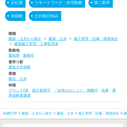
正社員
リモートワーク・在宅勤務
第二新卒
未経験
土日祝日休み
職種
建築・土木から探す
>
建築・土木
>
施工管理・設備・環境保全
>
建築施工管理・工事監理者
勤務地
愛知県
豊橋市
最寄り駅
愛知大学前駅
業種
建設・土木
特徴
ブランクOK
直行直帰可
「女性のおしごと」掲載中
急募
業
界経験者優遇
転職TOP
建築・土木から探す
建築・土木
施工管理・設備・環境保全
建