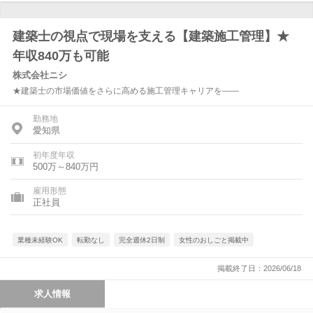
建築士の視点で現場を支える【建築施工管理】★
年収840万も可能
株式会社ニシ
★建築士の市場価値をさらに高める施工管理キャリアを――
勤務地
愛知県
初年度年収
500万～840万円
雇用形態
正社員
業種未経験OK
転勤なし
完全週休2日制
女性のおしごと掲載中
掲載終了日：2026/06/18
求人情報