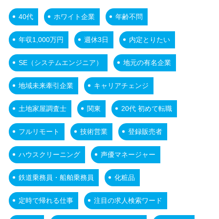
40代
ホワイト企業
年齢不問
年収1,000万円
週休3日
内定とりたい
SE（システムエンジニア）
地元の有名企業
地域未来牽引企業
キャリアチェンジ
土地家屋調査士
関東
20代 初めて転職
フルリモート
技術営業
登録販売者
ハウスクリーニング
声優マネージャー
鉄道乗務員・船舶乗務員
化粧品
定時で帰れる仕事
注目の求人検索ワード