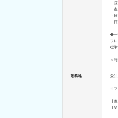
昼勤
夜勤
・日
日勤
◆一
フレ
標準
※時
勤務地
愛知
※マ
【雇
【変