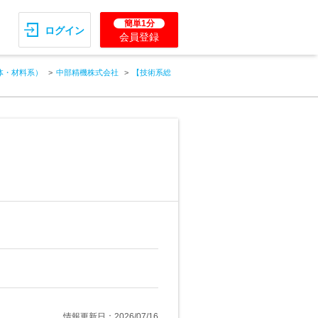
簡単1分
ログイン
会員登録
体・材料系）
中部精機株式会社
【技術系総
情報更新日：2026/07/16