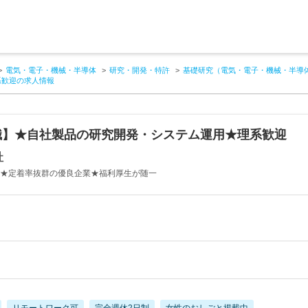
電気・電子・機械・半導体
研究・開発・特許
基礎研究（電気・電子・機械・半導
系歓迎の求人情報
職】★自社製品の研究開発・システム運用★理系歓迎
社
 ★定着率抜群の優良企業★福利厚生が随一
リモートワーク可
完全週休2日制
女性のおしごと掲載中