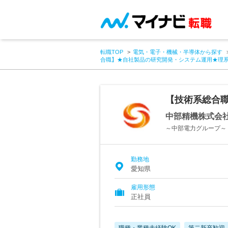
転職TOP
電気・電子・機械・半導体から探す
合職】★自社製品の研究開発・システム運用★理
【技術系総合
中部精機株式会
～中部電力グループ～
勤務地
愛知県
雇用形態
正社員
職種・業種未経験OK
第二新卒歓迎