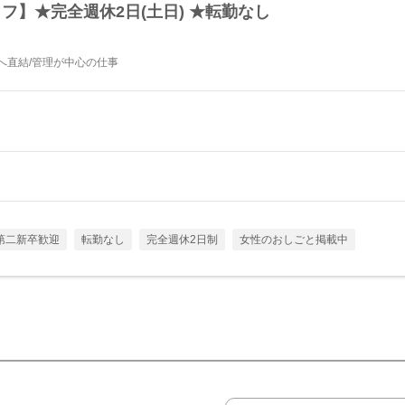
フ】★完全週休2日(土日) ★転勤なし
へ直結/管理が中心の仕事
第二新卒歓迎
転勤なし
完全週休2日制
女性のおしごと掲載中