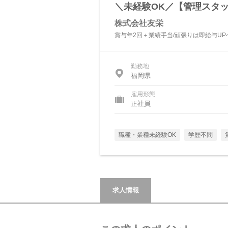
＼未経験OK／【管理スタッ
株式会社友栄
賞与年2回＋業績手当/頑張りは即給与UP
勤務地
福岡県
雇用形態
正社員
職種・業種未経験OK
学歴不問
求人情報