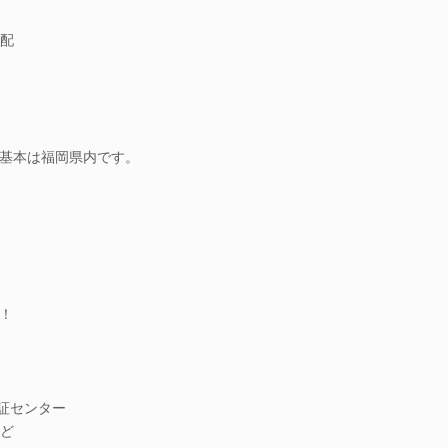
配
基本は福岡県内です。
！
実証センター
ど