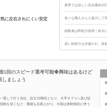
業界では珍しい完全週休2
色々な職人さんと協力して
景気に左右されにくい安定
経験者は即戦力採用！給与
高い技術力を評価され、依
接1回のスピード選考可能◆興味はあるけど
話しましょう
一貫して行う当社。設立10期目となり、大手サブコン及び設
信頼を頂くなど、業績も右肩上がり。今回は体制強化に伴う