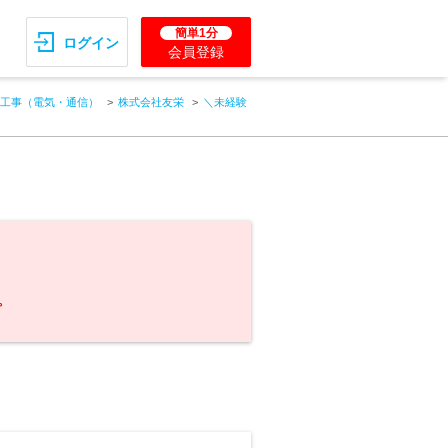
簡単1分
ログイン
会員登録
工事（電気・通信）
株式会社友栄
＼未経験
。