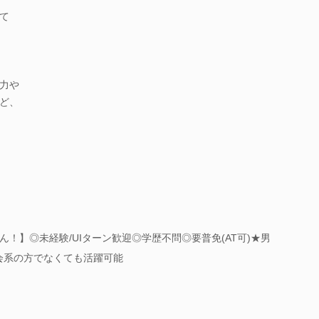
て
力や
ど、
！】◎未経験/UIターン歓迎◎学歴不問◎要普免(AT可)★男
会系の方でなくても活躍可能