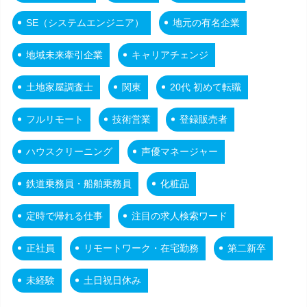
SE（システムエンジニア）
地元の有名企業
地域未来牽引企業
キャリアチェンジ
土地家屋調査士
関東
20代 初めて転職
フルリモート
技術営業
登録販売者
ハウスクリーニング
声優マネージャー
鉄道乗務員・船舶乗務員
化粧品
定時で帰れる仕事
注目の求人検索ワード
正社員
リモートワーク・在宅勤務
第二新卒
未経験
土日祝日休み