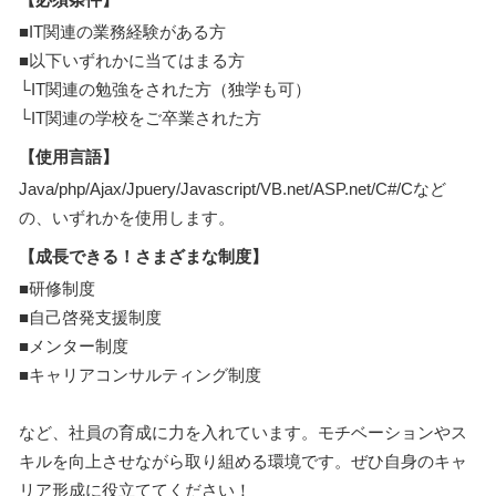
■IT関連の業務経験がある方
■以下いずれかに当てはまる方
└IT関連の勉強をされた方（独学も可）
└IT関連の学校をご卒業された方
【使用言語】
Java/php/Ajax/Jpuery/Javascript/VB.net/ASP.net/C#/Cなど
の、いずれかを使用します。
【成長できる！さまざまな制度】
■研修制度
■自己啓発支援制度
■メンター制度
■キャリアコンサルティング制度
など、社員の育成に力を入れています。モチベーションやス
キルを向上させながら取り組める環境です。ぜひ自身のキャ
リア形成に役立ててください！