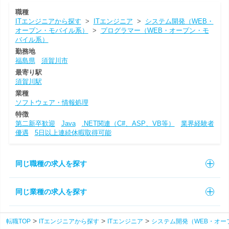
職種
ITエンジニアから探す
>
ITエンジニア
>
システム開発（WEB・
オープン・モバイル系）
>
プログラマー（WEB・オープン・モ
バイル系）
勤務地
福島県
須賀川市
最寄り駅
須賀川駅
業種
ソフトウェア・情報処理
特徴
第二新卒歓迎
Java
.NET関連（C#、ASP、VB等）
業界経験者
優遇
5日以上連続休暇取得可能
同じ職種の求人を探す
同じ業種の求人を探す
転職TOP
ITエンジニアから探す
ITエンジニア
システム開発（WEB・オー