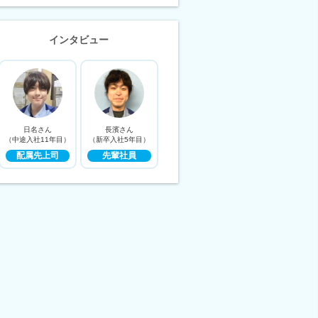
インタビュー
日名さん
長濱さん
（中途入社11年目）
（新卒入社5年目）
配属先上司
先輩社員