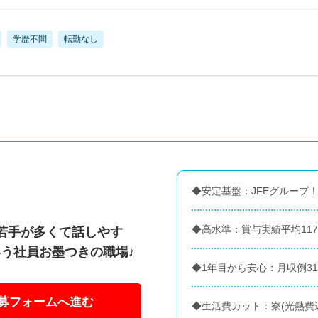
学歴不問
転勤なし
◆安定基盤：JFEグループ
◆高水準：賞与実績平均117
若手が多くて話しやす
う社員お墨つきの職場♪
◆1年目から安心：月収例31.
募フォームへ進む
◆生活費カット：寮(光熱費込