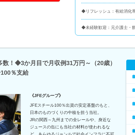
◆リフレッシュ：有給消化率
◆未経験歓迎：元介護士・
数！◆3か月目で月収例31万円～（20歳）
100％支給
《JFEグループ》
JFEスチール100％出資の安定基盤のもと、
日本のものづくりの中核を担う当社。
JRの関西～九州までの全レールや、身近な
ジュースの缶にも当社の材料が使われるな
ど、あらゆるジャンルで社会インフラに不可