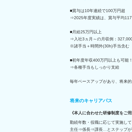
■賞与は10年連続で100万円超
⇒2025年度実績は、賞与平均11
■月給25万円以上
⇒入社3ヵ月～の月収例：327,00
※諸手当＋時間外(30h)手当含む
■初年度年収400万円以上も可能
⇒各種手当もしっかり支給
毎年ベースアップがあり、将来的
将来のキャリアパス
《本人に合わせた研修制度をご用
勤続年数・役職に応じて実施して
主任⇒係長⇒課長…とステップが