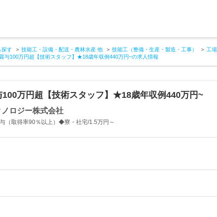
ら探す
技能工・設備・配送・農林水産 他
技能工（整備・生産・製造・工事）
工場
賞与100万円超【技術スタッフ】★18歳年収例440万円~の求人情報
与100万円超【技術スタッフ】★18歳年収例440万円~
クノロジー株式会社
与（取得率90％以上）◆寮・社宅/1.5万円～