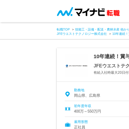
転職TOP
技能工・設備・配送・農林水産 他か
JFEウエストテクノロジー株式会社
10年連続！
10年連続！賞
JFEウエストテ
有給入社時最大20日付
勤務地
岡山県、広島県
初年度年収
400万～550万円
雇用形態
正社員