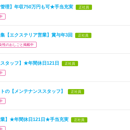
管理】年収750万円も可★手当充実
正社員
中
集【エクステリア営業】賞与年3回
正社員
女性のおしごと掲載中
スタッフ】★年間休日121日
正社員
中
ントの【メンテナンススタッフ】
正社員
中
業】★年間休日121日★手当充実
正社員
中