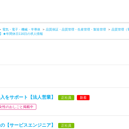
電気・電子・機械・半導体
品質保証・品質管理・生産管理・製造管理
品質管理（
】★年間休日116日の求人情報
導入をサポート【法人営業】
正社員
新着
女性のおしごと掲載中
置の【サービスエンジニア】
正社員