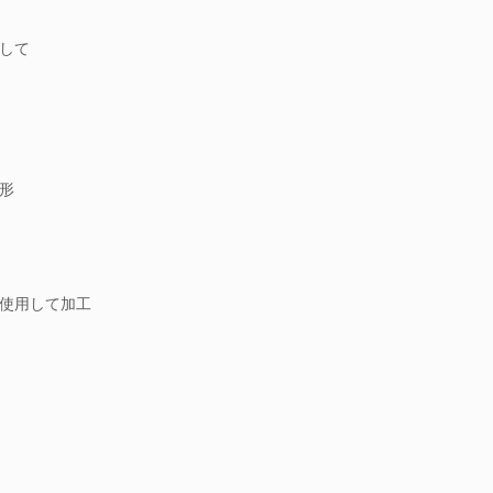
して
形
使用して加工