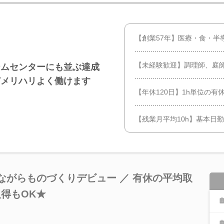
【創業57年】医療・食・半
【未経験歓迎】調理師、庭
ームセンターにも並ぶ達成
どメリハリよく働けます
【年休120日】1h単位の有
【残業月平均10h】基本日
しながらものづくりデビュー ／ 有休の平均取
取得もOK★