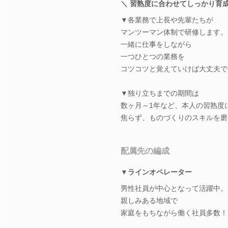
＼ 習熟度に合わせてしっかり育成
▼各業務で上長や先輩たちが
マンツーマン体制で研修します。
一緒に仕事をしながら
一つひとつの業務を
コツコツと覚えていけば大丈夫で
▼独り立ちまでの期間は
数ヶ月～1年など、本人の習熟度
焦らず、ものづくりのスキルを磨
配属先の編成
▼ラインオペレーター
男性社員が中心となって活躍中。
親しみある地域で
家庭をもちながら働く社員多数！