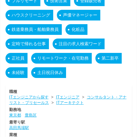
フルリモート
技術営業
登録販売者
ハウスクリーニング
声優マネージャー
鉄道乗務員・船舶乗務員
化粧品
定時で帰れる仕事
注目の求人検索ワード
正社員
リモートワーク・在宅勤務
第二新卒
未経験
土日祝日休み
職種
ITエンジニアから探す
>
ITエンジニア
>
コンサルタント・アナ
リスト・プリセールス
>
ITアーキテクト
勤務地
東京都
豊島区
最寄り駅
高田馬場駅
業種