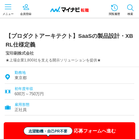
メニュー
会員登録
閲覧履歴
検索
【プロダクトアーキテクト】SaaSの製品設計・XB
RL仕様定義
宝印刷株式会社
★上場企業1,800社を支える開示ソリューションを提供★
勤務地
東京都
初年度年収
600万～750万円
雇用形態
正社員
応募フォームへ進む
志望動機・自己PR不要