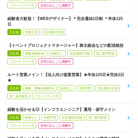
リモートワーク可
女性のおしごと掲載中
経験者大歓迎！【WEBデザイナー】＊完全週休2日制 ＊年休125
日
正社員
学歴不問
完全週休2日制
【イベントプロジェクトマネージャー】株主総会などの配信統括
正社員
業種未経験OK
転勤なし
完全週休2日制
第二新卒歓迎
リモートワーク可
女性のおしごと掲載中
ルート営業メイン！【法人向け提案営業】★年休125日★完休2日
★
正社員
職種・業種未経験OK
転勤なし
学歴不問
完全週休2日制
第二新卒歓迎
リモートワーク可
経験を活かせる◎【インフラエンジニア】運用・保守メイン
正社員
転勤なし
学歴不問
完全週休2日制
第二新卒歓迎
リモートワーク可
女性のおしごと掲載中