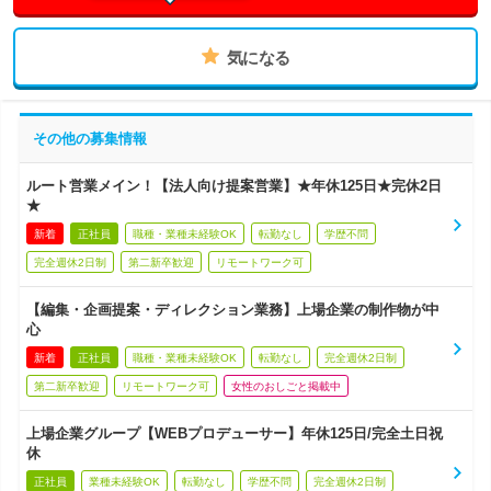
気になる
その他の募集情報
ルート営業メイン！【法人向け提案営業】★年休125日★完休2日
★
新着
正社員
職種・業種未経験OK
転勤なし
学歴不問
完全週休2日制
第二新卒歓迎
リモートワーク可
【編集・企画提案・ディレクション業務】上場企業の制作物が中
心
新着
正社員
職種・業種未経験OK
転勤なし
完全週休2日制
第二新卒歓迎
リモートワーク可
女性のおしごと掲載中
上場企業グループ【WEBプロデューサー】年休125日/完全土日祝
休
正社員
業種未経験OK
転勤なし
学歴不問
完全週休2日制