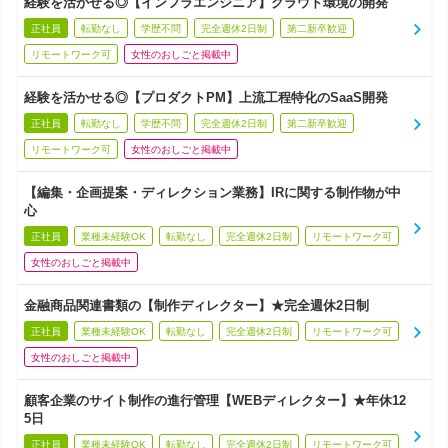
経験を活かせる◎【インフラエンジニア】クラウド環境の開発
正社員
転勤なし
学歴不問
完全週休2日制
第二新卒歓迎
リモートワーク可
女性のおしごと掲載中
経験を活かせる◎【プロダクトPM】上流工程特化のSaaS開発
正社員
転勤なし
学歴不問
完全週休2日制
第二新卒歓迎
リモートワーク可
女性のおしごと掲載中
【編集・企画提案・ディレクション業務】IRに関する制作物が中
心
正社員
業種未経験OK
転勤なし
完全週休2日制
リモートワーク可
女性のおしごと掲載中
金融商品関連書類の【制作ディレクター】★完全週休2日制
正社員
業種未経験OK
転勤なし
完全週休2日制
リモートワーク可
女性のおしごと掲載中
顧客企業のサイト制作の進行管理【WEBディレクター】★年休12
5日
正社員
業種未経験OK
転勤なし
完全週休2日制
リモートワーク可