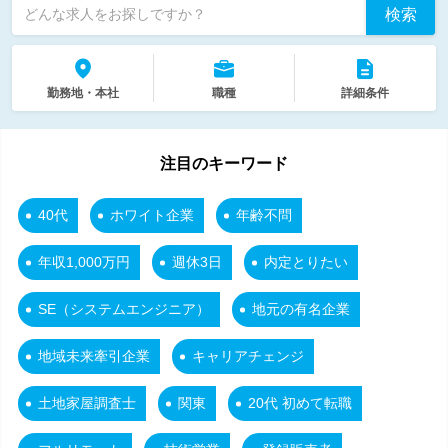
検索
どんな求人をお探しですか？
勤務地・本社
職種
詳細条件
注目のキーワード
40代
ホワイト企業
年齢不問
年収1,000万円
週休3日
内定とりたい
SE（システムエンジニア）
地元の有名企業
地域未来牽引企業
キャリアチェンジ
土地家屋調査士
関東
20代 初めて転職