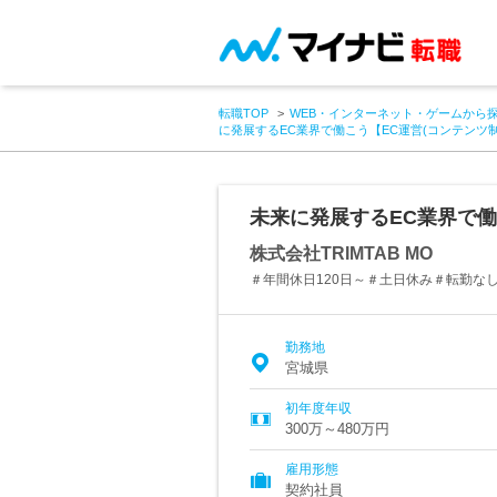
転職TOP
WEB・インターネット・ゲームから
に発展するEC業界で働こう【EC運営(コンテンツ
未来に発展するEC業界で働
株式会社TRIMTAB MO
＃年間休日120日～＃土日休み＃転勤な
勤務地
宮城県
初年度年収
300万～480万円
雇用形態
契約社員