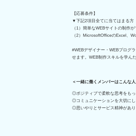
【応募条件】
▼下記2項目全てに当てはまる方
（1）簡単なWEBサイトの制作ができる（
（2）MicrosoftOfficeのExcel
#WEBデザイナー・WEBプロ
せます。WEB制作スキルを学ん
＜一緒に働くメンバーはこんな人
◎ポジティブで柔軟な思考をもっ
◎コミュニケーションを大切にし
◎思いやりとサービス精神があり