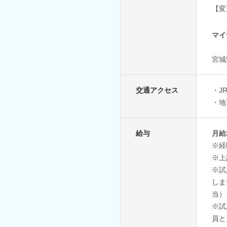
【変
マイ
宮城
交通アクセス
・J
・地
給与
月給
※経
※上
※試
しま
当）
※試
員と