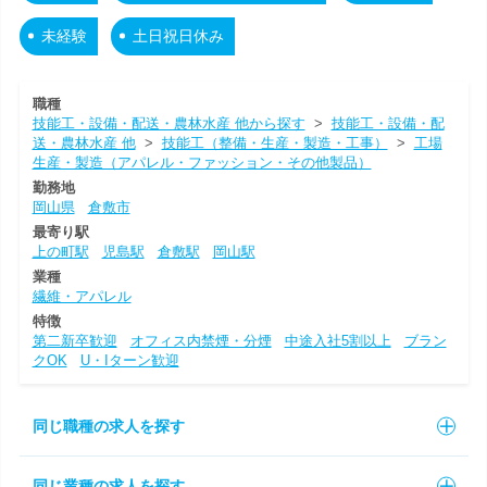
未経験
土日祝日休み
職種
技能工・設備・配送・農林水産 他から探す
>
技能工・設備・配
送・農林水産 他
>
技能工（整備・生産・製造・工事）
>
工場
生産・製造（アパレル・ファッション・その他製品）
勤務地
岡山県
倉敷市
最寄り駅
上の町駅
児島駅
倉敷駅
岡山駅
業種
繊維・アパレル
特徴
第二新卒歓迎
オフィス内禁煙・分煙
中途入社5割以上
ブラン
クOK
U・Iターン歓迎
同じ職種の求人を探す
同じ業種の求人を探す