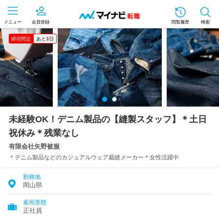
メニュー
会員登録
閲覧履歴
検索
締切間近
あと
3
日
未経験OK！デニム製品の【縫製スタッフ】＊土日
祝休み＊残業なし
有限会社矢野被服
＊デニム製品などのカジュアルウェア裁縫メーカー＊女性活躍中
勤務地
岡山県
雇用形態
正社員