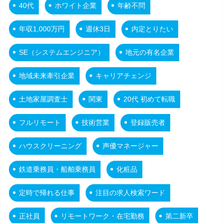
40代
ホワイト企業
年齢不問
年収1,000万円
週休3日
内定とりたい
SE（システムエンジニア）
地元の有名企業
地域未来牽引企業
キャリアチェンジ
土地家屋調査士
関東
20代 初めて転職
フルリモート
技術営業
登録販売者
ハウスクリーニング
声優マネージャー
鉄道乗務員・船舶乗務員
化粧品
定時で帰れる仕事
注目の求人検索ワード
正社員
リモートワーク・在宅勤務
第二新卒