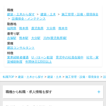
職種
建築・土木から探す
>
建築・土木
>
施工管理・設備・環境保全
>
設備保全・メンテナンス
勤務地
福岡県
熊本県
鹿児島県
大分県
熊本市
最寄り駅
吉塚駅
熊本駅
大分駅
川内(鹿児島県)駅
業種
建設コンサルタント
特徴
業界経験者優遇
U・Iターン歓迎
育児中の社員在籍中
社宅・家
賃補助制度
年間休日120日以上
転職TOP
建築・土木から探す
建築・土木
施工管理・設備・環境保全
設
職種から転職・求人情報を探す