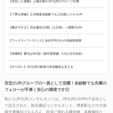
【安定した基盤】上場企業のJR九州のグループ企業
【丁寧な研修】土木検査未経験でも入社後にスキルUP
【働きやすさ】完全週休2日制（土日祝）＋残業月20h
【ワークライフバランス】全社平均74%の有給取得率
【待遇面】賞与は年2回（前年度実績：5.8か月分支給）
【やりがい】JR九州の鉄道の安全輸送を支える
安定のJRグループの一員として活躍！未経験でも先輩の
フォローが手厚く安心の環境です◎
私たちJR九州コンサルタンツは、JR九州の100%子会社とし
て設立された、総合建設コンサルタント。博多駅などの大規
模交通施設はもちろん、鉄道に関わる構造物、各種施設な