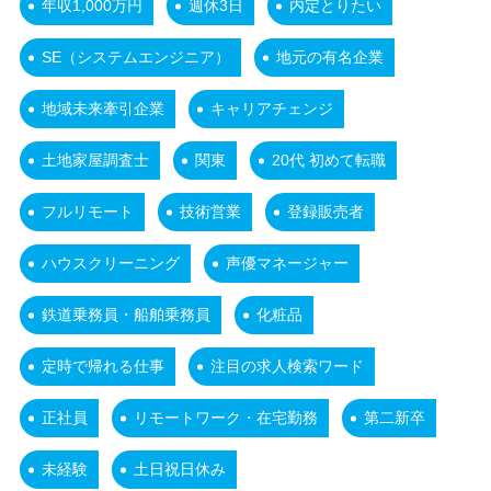
年収1,000万円
週休3日
内定とりたい
SE（システムエンジニア）
地元の有名企業
地域未来牽引企業
キャリアチェンジ
土地家屋調査士
関東
20代 初めて転職
フルリモート
技術営業
登録販売者
ハウスクリーニング
声優マネージャー
鉄道乗務員・船舶乗務員
化粧品
定時で帰れる仕事
注目の求人検索ワード
正社員
リモートワーク・在宅勤務
第二新卒
未経験
土日祝日休み