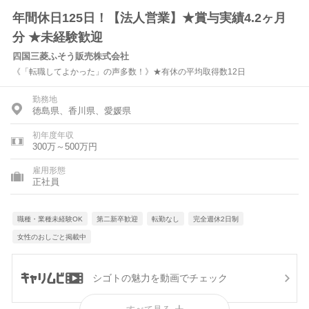
年間休日125日！【法人営業】★賞与実績4.2ヶ月
分 ★未経験歓迎
四国三菱ふそう販売株式会社
《「転職してよかった」の声多数！》★有休の平均取得数12日
勤務地
徳島県、香川県、愛媛県
初年度年収
300万～500万円
雇用形態
正社員
職種・業種未経験OK
第二新卒歓迎
転勤なし
完全週休2日制
女性のおしごと掲載中
シゴトの魅力を動画でチェック