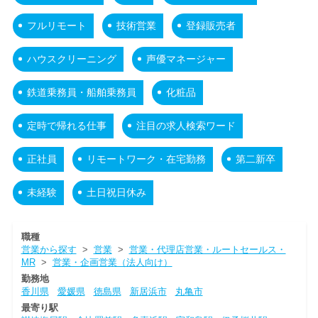
フルリモート
技術営業
登録販売者
ハウスクリーニング
声優マネージャー
鉄道乗務員・船舶乗務員
化粧品
定時で帰れる仕事
注目の求人検索ワード
正社員
リモートワーク・在宅勤務
第二新卒
未経験
土日祝日休み
職種
営業から探す
>
営業
>
営業・代理店営業・ルートセールス・
MR
>
営業・企画営業（法人向け）
勤務地
香川県
愛媛県
徳島県
新居浜市
丸亀市
最寄り駅