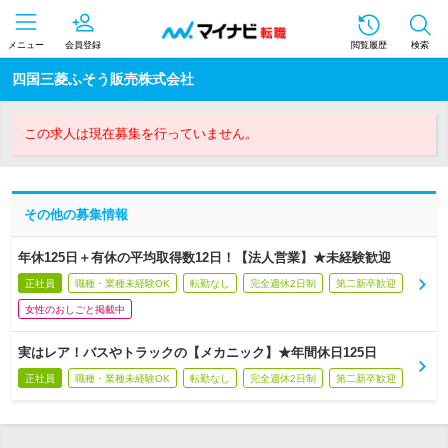
メニュー
会員登録
閲覧履歴
検索
四国三菱ふそう販売株式会社
この求人は現在募集を行っていません。
その他の募集情報
年休125日＋有休の平均取得数12日！【法人営業】★未経験歓迎
正社員
職種・業種未経験OK
転勤なし
完全週休2日制
第二新卒歓迎
女性のおしごと掲載中
実はレア！バスやトラックの【メカニック】★年間休日125日
正社員
職種・業種未経験OK
転勤なし
完全週休2日制
第二新卒歓迎