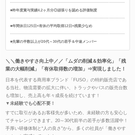
■昨年度賞与実績4.2ヶ月分◎頑張りを認める評価制度
■年間休日125日×有休の平均取得12日×残業少なめ
■先輩の半数以上が20代～30代の若手＆中途メンバー
＼＼働きやすさ向上中／／「ムダの削減＆効率化」「残
業の大幅削減」「有休取得数の増加」⇒実現しました！
日本を代表する商用車ブランド「FUSO」の特約販売店であ
る当社。物流需要の拡大に伴い、トラックやバスの販売台数
も増加し、売上高も年々成長を続けています！
▼未経験でも心配不要！
すでに取引があるお客様先が多いため、未経験の方も安心し
てチャレンジできます。20～30代前半の若手が多数活躍中！
手厚い研修体制と“人の良さ”から、多くの社員が「働きやす