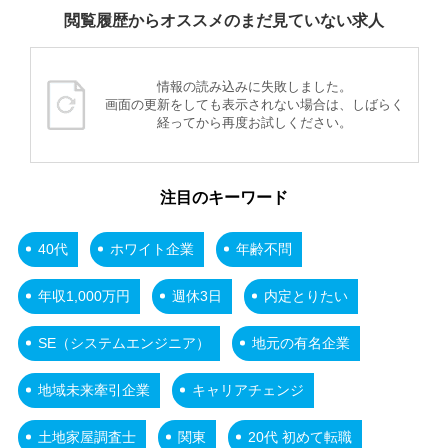
閲覧履歴からオススメのまだ見ていない求人
情報の読み込みに失敗しました。
画面の更新をしても表示されない場合は、しばらく
経ってから再度お試しください。
注目のキーワード
40代
ホワイト企業
年齢不問
年収1,000万円
週休3日
内定とりたい
SE（システムエンジニア）
地元の有名企業
地域未来牽引企業
キャリアチェンジ
土地家屋調査士
関東
20代 初めて転職