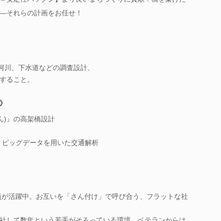
―それらの計画をお任せ！
、河川、下水道などの調査設計、
関すること。
》
ん)』の高架橋設計
、ビッグデータを用いた交通解析
社員が活躍中。お互いを「さん付け」で呼び合う、フラットな社
社して数年という若手がそろっている環境。ベテランからは