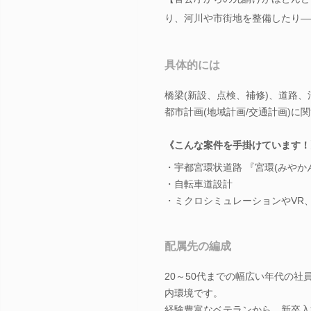
り、河川や市街地を整備したり―
具体的には
橋梁(新設、点検、補修)、道路
都市計画(地域計画/交通計画)に
《こんな案件を手掛けています！
・宇都宮環状道路 『宮環(みやか
・自転車道設計
・ミクロシミュレーションやVR
配属先の編成
20～50代までの幅広い年代の
内環境です。
経験豊富なベテランから、新卒入