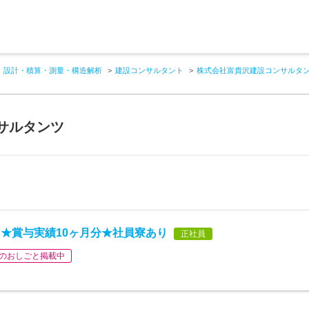
設計・積算・測量・構造解析
建設コンサルタント
株式会社富貴沢建設コンサルタ
サルタンツ
★賞与実績10ヶ月分★社員寮あり
正社員
のおしごと掲載中