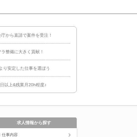
公庁から直請で案件を受注！
フラ整備に大きく貢献！
より安定した仕事を選ぼう
日以上&残業月20h程度♪
求人情報から探す
仕事内容