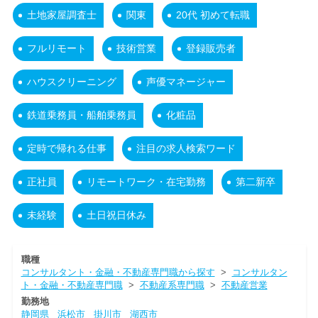
土地家屋調査士
関東
20代 初めて転職
フルリモート
技術営業
登録販売者
ハウスクリーニング
声優マネージャー
鉄道乗務員・船舶乗務員
化粧品
定時で帰れる仕事
注目の求人検索ワード
正社員
リモートワーク・在宅勤務
第二新卒
未経験
土日祝日休み
職種
コンサルタント・金融・不動産専門職から探す
>
コンサルタン
ト・金融・不動産専門職
>
不動産系専門職
>
不動産営業
勤務地
静岡県
浜松市
掛川市
湖西市