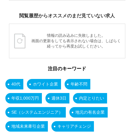
閲覧履歴からオススメのまだ見ていない求人
情報の読み込みに失敗しました。
画面の更新をしても表示されない場合は、しばらく
経ってから再度お試しください。
注目のキーワード
40代
ホワイト企業
年齢不問
年収1,000万円
週休3日
内定とりたい
SE（システムエンジニア）
地元の有名企業
地域未来牽引企業
キャリアチェンジ