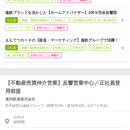
第二新卒歓迎
リモートワーク可
女性のおしごと掲載中
遠鉄ブランドを活かした【ホームアドバイザー】100％完全反響型
正社員
職種・業種未経験OK
転勤なし
完全週休2日制
第二新卒歓迎
リモートワーク可
女性のおしごと掲載中
えんてつカードの【販促・マーケティング】遠鉄グループで活躍！
正社員
職種・業種未経験OK
転勤なし
学歴不問
完全週休2日制
第二新卒歓迎
女性のおしごと掲載中
【不動産売買仲介営業】反響営業中心／正社員登
用前提
遠州鉄道株式会社
黒字経営の遠鉄グループ｜残業月20h｜賞与(年2回／計4.7カ月分)
勤務地
静岡県