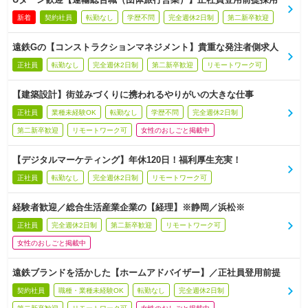
新着
契約社員
転勤なし
学歴不問
完全週休2日制
第二新卒歓迎
遠鉄Gの【コンストラクションマネジメント】貴重な発注者側求人
正社員
転勤なし
完全週休2日制
第二新卒歓迎
リモートワーク可
【建築設計】街並みづくりに携われるやりがいの大きな仕事
正社員
業種未経験OK
転勤なし
学歴不問
完全週休2日制
第二新卒歓迎
リモートワーク可
女性のおしごと掲載中
【デジタルマーケティング】年休120日！福利厚生充実！
正社員
転勤なし
完全週休2日制
リモートワーク可
経験者歓迎／総合生活産業企業の【経理】※静岡／浜松※
正社員
完全週休2日制
第二新卒歓迎
リモートワーク可
女性のおしごと掲載中
遠鉄ブランドを活かした【ホームアドバイザー】／正社員登用前提
契約社員
職種・業種未経験OK
転勤なし
完全週休2日制