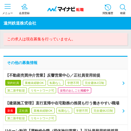
メニュー
会員登録
閲覧履歴
検索
遠州鉄道株式会社
この求人は現在募集を行っていません。
その他の募集情報
【不動産売買仲介営業】反響営業中心／正社員登用前提
契約社員
業種未経験OK
転勤なし
学歴不問
完全週休2日制
第二新卒歓迎
リモートワーク可
女性のおしごと掲載中
【建築施工管理】直行直帰や在宅勤務の推奨も行う働きやすい職場
新着
正社員
業種未経験OK
転勤なし
学歴不問
完全週休2日制
第二新卒歓迎
リモートワーク可
Uターン歓迎【運輸総合職（団体旅行営業）】正社員登用前提採用