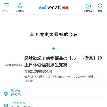
メニュー
会員登録
閲覧履歴
検索
経験歓迎！鋳物部品の【ルート営業】◎
土日休◎福利厚生充実
旭電気製鋼株式会社
60年以上の歴史を誇る特殊鋼メーカー／設計から製造まで一
貫生産
勤務地
愛知県
初年度年収
450万～600万円