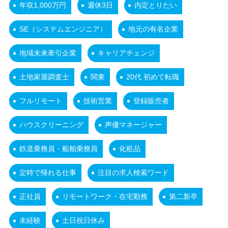
年収1,000万円
週休3日
内定とりたい
SE（システムエンジニア）
地元の有名企業
地域未来牽引企業
キャリアチェンジ
土地家屋調査士
関東
20代 初めて転職
フルリモート
技術営業
登録販売者
ハウスクリーニング
声優マネージャー
鉄道乗務員・船舶乗務員
化粧品
定時で帰れる仕事
注目の求人検索ワード
正社員
リモートワーク・在宅勤務
第二新卒
未経験
土日祝日休み