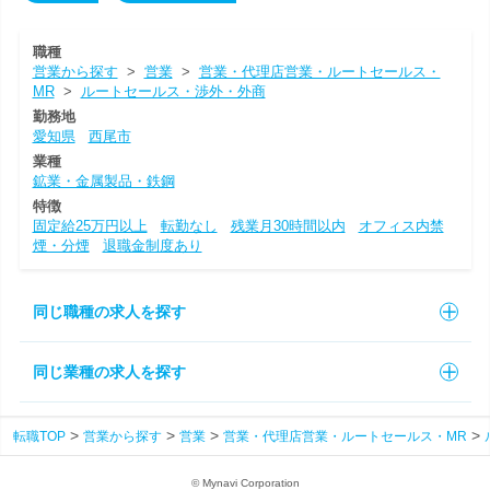
職種
営業から探す
>
営業
>
営業・代理店営業・ルートセールス・
MR
>
ルートセールス・渉外・外商
勤務地
愛知県
西尾市
業種
鉱業・金属製品・鉄鋼
特徴
固定給25万円以上
転勤なし
残業月30時間以内
オフィス内禁
煙・分煙
退職金制度あり
同じ職種の求人を探す
同じ業種の求人を探す
転職TOP
営業から探す
営業
営業・代理店営業・ルートセールス・MR
© Mynavi Corporation