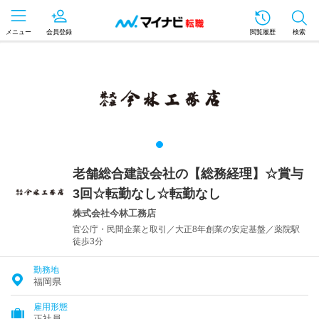
メニュー
会員登録
閲覧履歴
検索
老舗総合建設会社の【総務経理】☆賞与
3回☆転勤なし☆転勤なし
株式会社今林工務店
官公庁・民間企業と取引／大正8年創業の安定基盤／薬院駅
徒歩3分
勤務地
福岡県
雇用形態
正社員