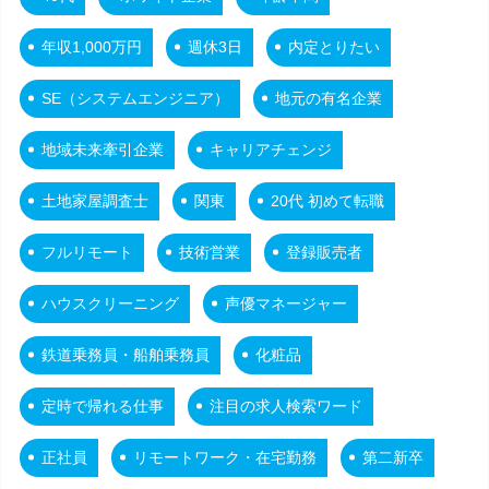
年収1,000万円
週休3日
内定とりたい
SE（システムエンジニア）
地元の有名企業
地域未来牽引企業
キャリアチェンジ
土地家屋調査士
関東
20代 初めて転職
フルリモート
技術営業
登録販売者
ハウスクリーニング
声優マネージャー
鉄道乗務員・船舶乗務員
化粧品
定時で帰れる仕事
注目の求人検索ワード
正社員
リモートワーク・在宅勤務
第二新卒