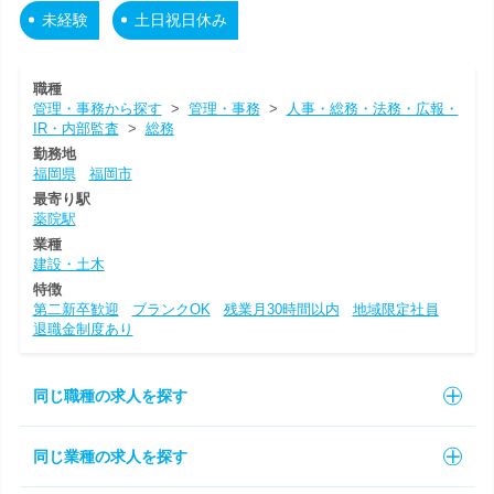
未経験
土日祝日休み
職種
管理・事務から探す
>
管理・事務
>
人事・総務・法務・広報・
IR・内部監査
>
総務
勤務地
福岡県
福岡市
最寄り駅
薬院駅
業種
建設・土木
特徴
第二新卒歓迎
ブランクOK
残業月30時間以内
地域限定社員
退職金制度あり
同じ職種の求人を探す
同じ業種の求人を探す