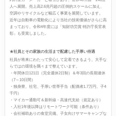
人へ展開。売上高2.6兆円超の圧倒的スケールに加え、
空調やリサイクルなど幅広く事業を展開しています。
近年は自動車の電動化により当社の技術価値がさらに高
まっており、令和4年度には「知財功労賞 特許庁長官表
彰」も受賞しました。
★社員とその家族の生活まで配慮した手厚い待遇
社員が将来にわたって安心して定着できるよう、大手な
らではの環境を隅々まで整えています。
・年間休日121日（完全週休2日制）＆年3回の長期連休
（7～10日間）
・独身寮、社宅、手厚い世帯手当（配偶者1.7万円、子4
千円）
・マイカー通勤可＆新幹線・高速代支給（規定あり）
・入社1年後以降はリモートワーク可能（条件あり）
・会社補助ありの食堂完備、子女向けサマーキャンプな