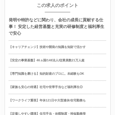
この求人のポイント
発明や特許などに関わり、会社の成長に貢献する仕
事！ 安定した経営基盤と充実の研修制度と福利厚生
で安心
【キャリアチェンジ】技術や開発の知識を知財で活かす
【安定の事業基盤】46ヵ国/148法人/従業員数21万人超
【専門知識を磨ける】知的財産のプロに。未経験もOK
【家族も安心の待遇】社宅や世帯手当など福利厚生◎
【ワークライフ重視】年休121日や大型連休/在宅勤務も
【定着しやすい環境】住宅手当・休暇制度・時短勤務等