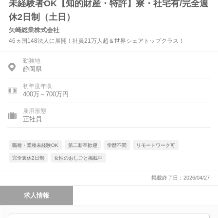
未経験者OK【知的財産・特許】寮・社宅有/完全週
休2日制（土日）
矢崎総業株式会社
46ヵ国148法人に展開！社員21万人超＆世界シェアトップクラス！
勤務地
静岡県
初年度年収
400万～700万円
雇用形態
正社員
職種・業種未経験OK
第二新卒歓迎
学歴不問
リモートワーク可
完全週休2日制
女性のおしごと掲載中
掲載終了日：2026/04/27
求人情報