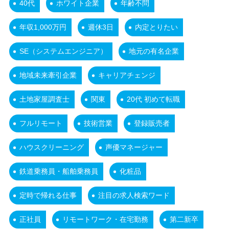
40代
ホワイト企業
年齢不問
年収1,000万円
週休3日
内定とりたい
SE（システムエンジニア）
地元の有名企業
地域未来牽引企業
キャリアチェンジ
土地家屋調査士
関東
20代 初めて転職
フルリモート
技術営業
登録販売者
ハウスクリーニング
声優マネージャー
鉄道乗務員・船舶乗務員
化粧品
定時で帰れる仕事
注目の求人検索ワード
正社員
リモートワーク・在宅勤務
第二新卒