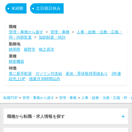
未経験
土日祝日休み
職種
管理・事務から探す
>
管理・事務
>
人事・総務・法務・広報・
IR・内部監査
>
知的財産・特許
勤務地
静岡県
裾野市
牧之原市
業種
精密機器
特徴
第二新卒歓迎
ガソリン代支給
産休・育休取得実績あり
3年連
続売上UP
残業月30時間以内
転職TOP
管理・事務から探す
管理・事務
人事・総務・法務・広報・IR・
職種から転職・求人情報を探す