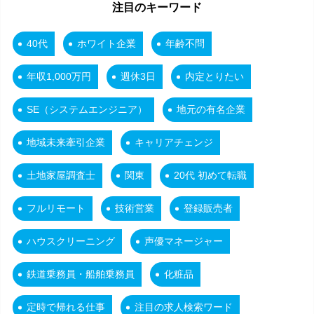
注目のキーワード
40代
ホワイト企業
年齢不問
年収1,000万円
週休3日
内定とりたい
SE（システムエンジニア）
地元の有名企業
地域未来牽引企業
キャリアチェンジ
土地家屋調査士
関東
20代 初めて転職
フルリモート
技術営業
登録販売者
ハウスクリーニング
声優マネージャー
鉄道乗務員・船舶乗務員
化粧品
定時で帰れる仕事
注目の求人検索ワード