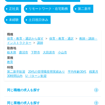
正社員
リモートワーク・在宅勤務
第二新卒
未経験
土日祝日休み
職種
保育・教育・通訳から探す
>
保育・教育・通訳
>
教師・講師・
インストラクター
>
講師
勤務地
栃木県
鹿沼市
下野市
大田原市
小山市
業種
教育
特徴
第二新卒歓迎
20代の管理職登用実績あり
平均年齢30代
残業月
30時間以内
U・Iターン歓迎
同じ職種の求人を探す
同じ業種の求人を探す