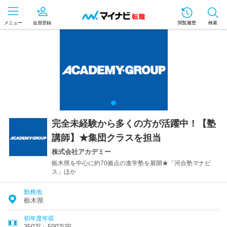
メニュー
会員登録
閲覧履歴
検索
完全未経験から多くの方が活躍中！【塾
講師】★集団クラスを担当
株式会社アカデミー
栃木県を中心に約70拠点の進学塾を展開★「河合塾マナビ
ス」ほか
勤務地
栃木県
初年度年収
350万～500万円