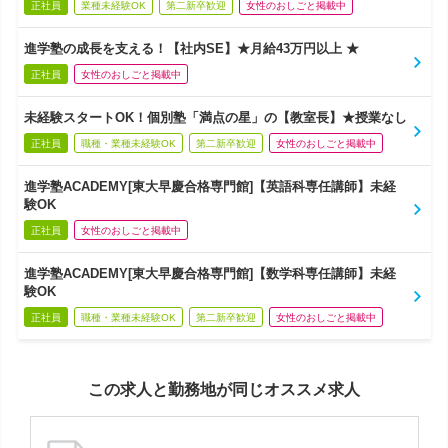
正社員
業種未経験OK
第二新卒歓迎
女性のおしごと掲載中
進学塾の成長を支える！【社内SE】★月給43万円以上 ★
正社員
女性のおしごと掲載中
未経験スタートOK！個別塾「満点の星」の【教室長】★授業なし
正社員
職種・業種未経験OK
第二新卒歓迎
女性のおしごと掲載中
進学塾ACADEMY[東大早慶合格専門館]【英語科専任講師】未経
験OK
正社員
女性のおしごと掲載中
進学塾ACADEMY[東大早慶合格専門館]【数学科専任講師】未経
験OK
正社員
職種・業種未経験OK
第二新卒歓迎
女性のおしごと掲載中
この求人と勤務地が同じオススメ求人