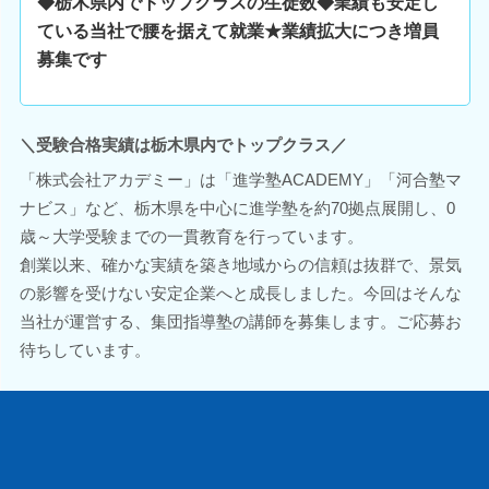
◆栃木県内でトップクラスの生徒数◆業績も安定し
ている当社で腰を据えて就業★業績拡大につき増員
募集です
＼受験合格実績は栃木県内でトップクラス／
「株式会社アカデミー」は「進学塾ACADEMY」「河合塾マ
ナビス」など、栃木県を中心に進学塾を約70拠点展開し、0
歳～大学受験までの一貫教育を行っています。
創業以来、確かな実績を築き地域からの信頼は抜群で、景気
の影響を受けない安定企業へと成長しました。今回はそんな
当社が運営する、集団指導塾の講師を募集します。ご応募お
待ちしています。