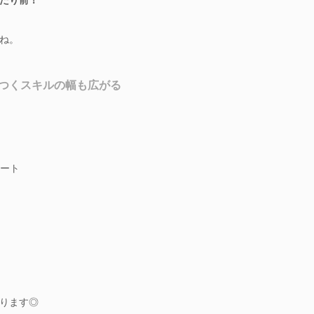
ね。
つくスキルの幅も広がる
ート
ります◎