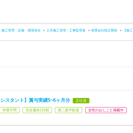
施工管理・設備・環境保全
土木施工管理・工事監理者
有限会社陸正開発
【施工
シスタント】賞与実績5~6ヶ月分
正社員
学歴不問
完全週休2日制
第二新卒歓迎
女性のおしごと掲載中