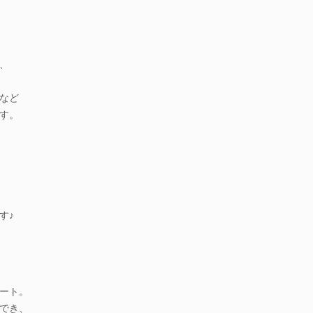
、
など
す。
す♪
ート。
でき、