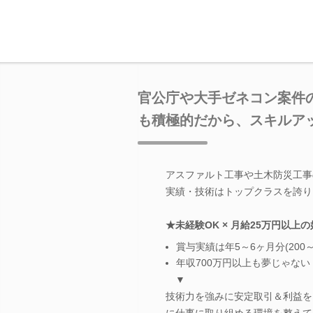
官公庁や大手ゼネコン案件
も積極的だから、スキルア
アスファルト工事や土木防災工事
実績・技術はトップクラスを誇り
★未経験OK × 月給25万円以上
賞与実績は年5～6ヶ月分(200～
年収700万円以上も夢じゃない
▼
技術力を強みに安定取引＆利益を
に仕事に取り組める環境を整えて