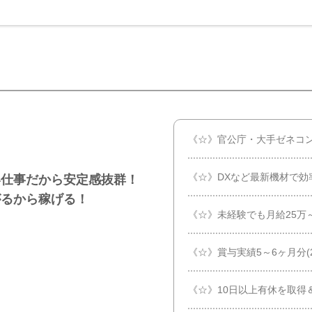
《☆》官公庁・大手ゼネコ
《☆》DXなど最新機材で効
い仕事だから安定感抜群！
がるから稼げる！
《☆》未経験でも月給25万
《☆》賞与実績5～6ヶ月分(2
《☆》10日以上有休を取得