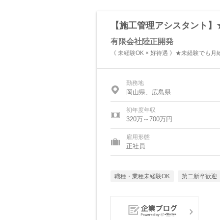
【施工管理アシスタント】★賞
有限会社陸正開発
《 未経験OK × 好待遇 》★未経験でも
勤務地
岡山県、広島県
初年度年収
320万～700万円
雇用形態
正社員
職種・業種未経験OK
第二新卒歓迎