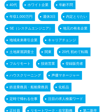
40代
ホワイト企業
年齢不問
年収1,000万円
週休3日
内定とりたい
SE（システムエンジニア）
地元の有名企業
地域未来牽引企業
キャリアチェンジ
土地家屋調査士
関東
20代 初めて転職
フルリモート
技術営業
登録販売者
ハウスクリーニング
声優マネージャー
鉄道乗務員・船舶乗務員
化粧品
定時で帰れる仕事
注目の求人検索ワード
正社員
リモートワーク・在宅勤務
第二新卒