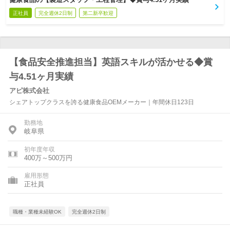
正社員
完全週休2日制
第二新卒歓迎
【食品安全推進担当】英語スキルが活かせる◆賞
与4.51ヶ月実績
アピ株式会社
シェアトップクラスを誇る健康食品OEMメーカー｜年間休日123日
勤務地
岐阜県
初年度年収
400万～500万円
雇用形態
正社員
職種・業種未経験OK
完全週休2日制