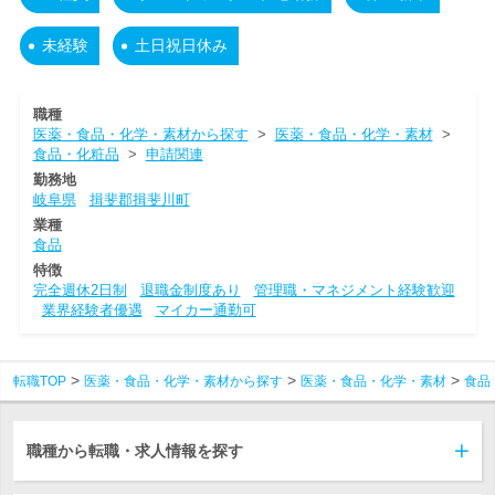
未経験
土日祝日休み
職種
医薬・食品・化学・素材から探す
>
医薬・食品・化学・素材
>
食品・化粧品
>
申請関連
勤務地
岐阜県
揖斐郡揖斐川町
業種
食品
特徴
完全週休2日制
退職金制度あり
管理職・マネジメント経験歓迎
業界経験者優遇
マイカー通勤可
転職TOP
医薬・食品・化学・素材から探す
医薬・食品・化学・素材
食品
職種から転職・求人情報を探す