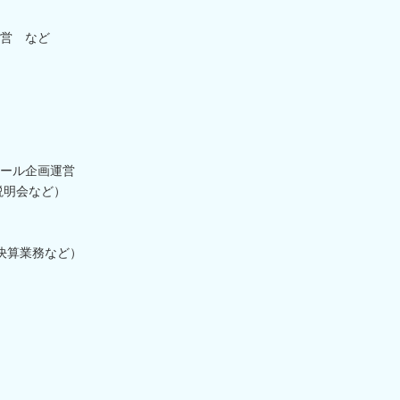
営 など
ール企画運営
説明会など）
/決算業務など）