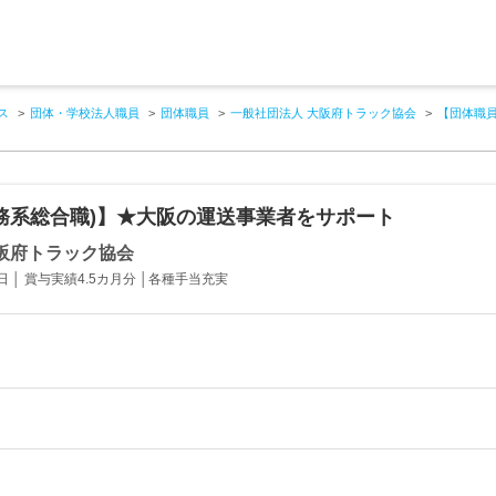
ス
団体・学校法人職員
団体職員
一般社団法人 大阪府トラック協会
【団体職員
務系総合職)】★大阪の運送事業者をサポート
阪府トラック協会
日 │ 賞与実績4.5カ月分 │各種手当充実