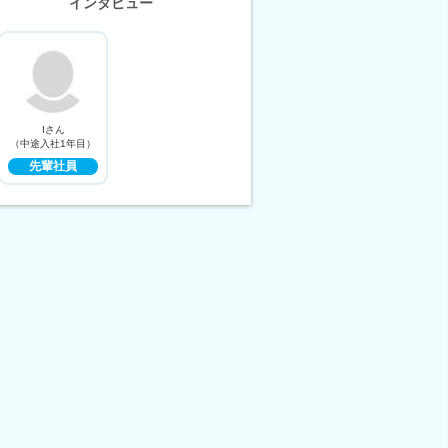
インタビュー
Iさん
（中途入社1年目）
先輩社員