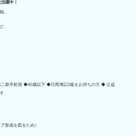
数活躍中！
籍。
ど、
二新卒歓迎 ◆40歳以下 ◆日商簿記2級をお持ちの方 ◆ 公益
す
リア形成を図るため）