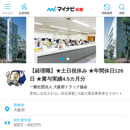
メニュー
会員登録
閲覧履歴
検索
【経理職】★土日祝休み ★年間休日126
日 ★賞与実績4.5カ月分
一般社団法人 大阪府トラック協会
景気に左右されない安定基盤│大阪の運送事業者をサポート
勤務地
大阪府
初年度年収
400万～450万円