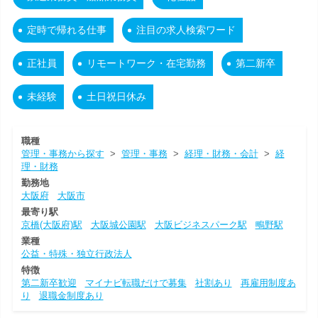
定時で帰れる仕事
注目の求人検索ワード
正社員
リモートワーク・在宅勤務
第二新卒
未経験
土日祝日休み
職種
管理・事務から探す
>
管理・事務
>
経理・財務・会計
>
経
理・財務
勤務地
大阪府
大阪市
最寄り駅
京橋(大阪府)駅
大阪城公園駅
大阪ビジネスパーク駅
鴫野駅
業種
公益・特殊・独立行政法人
特徴
第二新卒歓迎
マイナビ転職だけで募集
社割あり
再雇用制度あ
り
退職金制度あり