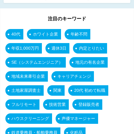
注目のキーワード
40代
ホワイト企業
年齢不問
年収1,000万円
週休3日
内定とりたい
SE（システムエンジニア）
地元の有名企業
地域未来牽引企業
キャリアチェンジ
土地家屋調査士
関東
20代 初めて転職
フルリモート
技術営業
登録販売者
ハウスクリーニング
声優マネージャー
鉄道乗務員・船舶乗務員
化粧品