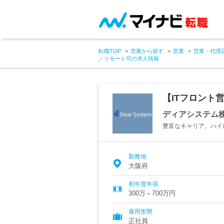
転職TOP
営業から探す
営業
営業・代理
／リモート可の求人情報
【ITフロント
ディアシステム
豊富なキャリア。ハイ
勤務地
大阪府
初年度年収
300万～700万円
雇用形態
正社員