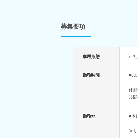
募集要項
雇用形態
正社
勤務時間
■09
休憩
時間
勤務地
■本
※リ