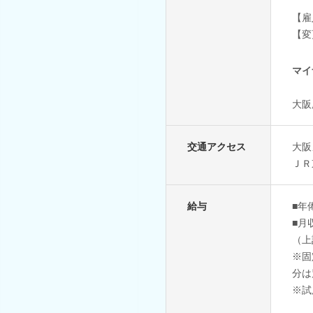
【雇
【変
マイ
大阪
交通アクセス
大阪
ＪＲ
給与
■年
■月
（上
※固
分は
※試