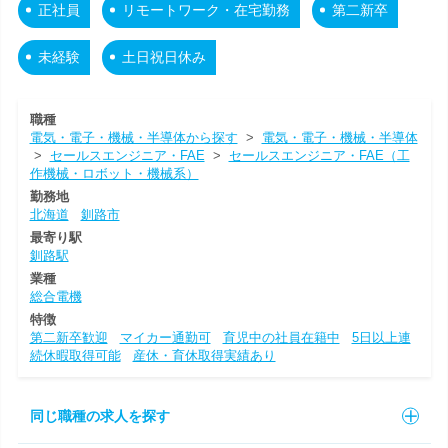
正社員
リモートワーク・在宅勤務
第二新卒
未経験
土日祝日休み
職種
電気・電子・機械・半導体から探す
>
電気・電子・機械・半導体
>
セールスエンジニア・FAE
>
セールスエンジニア・FAE（工
作機械・ロボット・機械系）
勤務地
北海道
釧路市
最寄り駅
釧路駅
業種
総合電機
特徴
第二新卒歓迎
マイカー通勤可
育児中の社員在籍中
5日以上連
続休暇取得可能
産休・育休取得実績あり
同じ職種の求人を探す