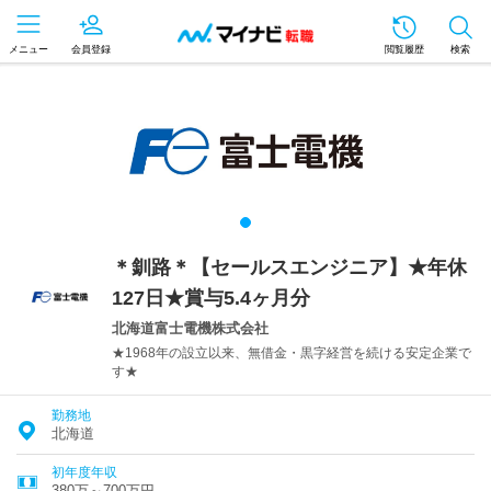
メニュー
会員登録
閲覧履歴
検索
＊釧路＊【セールスエンジニア】★年休
127日★賞与5.4ヶ月分
北海道富士電機株式会社
★1968年の設立以来、無借金・黒字経営を続ける安定企業で
す★
勤務地
北海道
初年度年収
380万～700万円