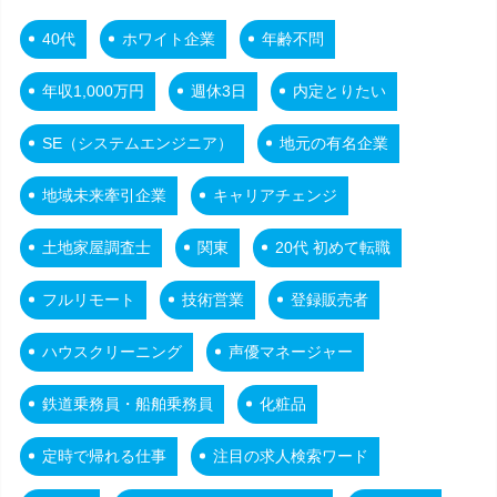
40代
ホワイト企業
年齢不問
年収1,000万円
週休3日
内定とりたい
SE（システムエンジニア）
地元の有名企業
地域未来牽引企業
キャリアチェンジ
土地家屋調査士
関東
20代 初めて転職
フルリモート
技術営業
登録販売者
ハウスクリーニング
声優マネージャー
鉄道乗務員・船舶乗務員
化粧品
定時で帰れる仕事
注目の求人検索ワード