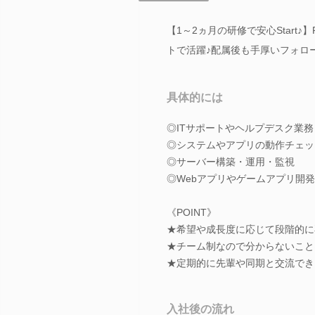
【1～2ヵ月の研修で安心Start
トで活躍♪配属後も手厚いフォロ
具体的には
◎ITサポートやヘルプデスク業務
◎システムやアプリの動作チェッ
◎サーバー構築・運用・監視
◎Webアプリやゲームアプリ開発
《POINT》
★希望や成長度に応じて段階的に
★チーム制なので分からないこと
★定期的に先輩や同期と交流でき
入社後の流れ