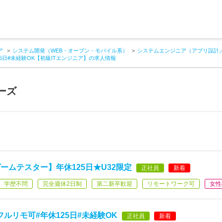
ア
システム開発（WEB・オープン・モバイル系）
システムエンジニア（アプリ設計
125日#未経験OK【初級ITエンジニア】の求人情報
ーズ
ームテスター】年休125日★U32限定
正社員
新着
学歴不問
完全週休2日制
第二新卒歓迎
リモートワーク可
女性
#フルリモ可#年休125日#未経験OK
正社員
新着