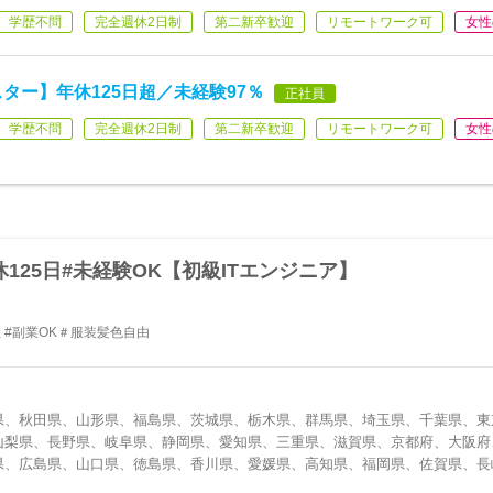
学歴不問
完全週休2日制
第二新卒歓迎
リモートワーク可
女性
ター】年休125日超／未経験97％
正社員
学歴不問
完全週休2日制
第二新卒歓迎
リモートワーク可
女性
休125日#未経験OK【初級ITエンジニア】
社 #副業OK＃服装髪色自由
県、秋田県、山形県、福島県、茨城県、栃木県、群馬県、埼玉県、千葉県、東
山梨県、長野県、岐阜県、静岡県、愛知県、三重県、滋賀県、京都府、大阪府
県、広島県、山口県、徳島県、香川県、愛媛県、高知県、福岡県、佐賀県、長