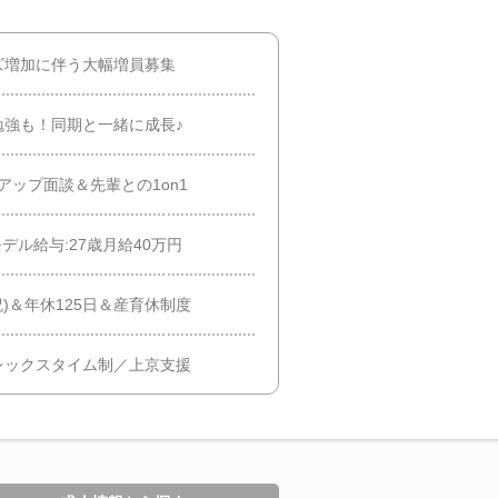
ズ増加に伴う大幅増員募集
勉強も！同期と一緒に成長♪
アップ面談＆先輩との1on1
デル給与:27歳月給40万円
)＆年休125日＆産育休制度
レックスタイム制／上京支援