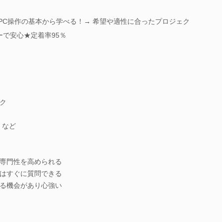
♪】PC操作の基本から学べる！→ 希望や適性に合ったプロジェク
ーで安心★定着率95％
ク
 など
専門性を高められる
はすぐに質問できる
る機会があり心強い