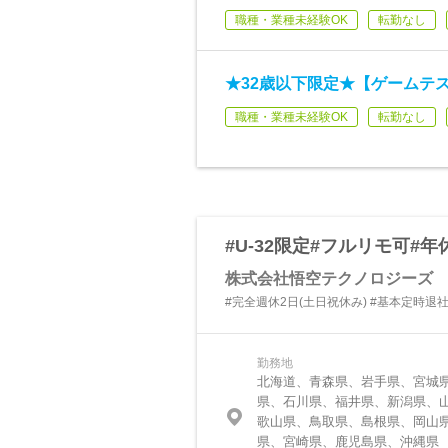
職種・業種未経験OK
転勤なし
★32歳以下限定★【ゲームテス
職種・業種未経験OK
転勤なし
#U-32限定#フルリモ可#年
株式会社悟空テクノロジーズ
#完全週休2日(土日祝休み) #基本定時退
勤務地
北海道、青森県、岩手県、宮城
県、石川県、福井県、新潟県、
歌山県、鳥取県、島根県、岡山
県、宮崎県、鹿児島県、沖縄県