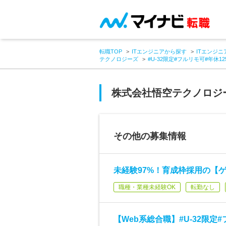
転職TOP
ITエンジニアから探す
ITエンジニ
テクノロジーズ
#U-32限定#フルリモ可#年休
株式会社悟空テクノロジ
その他の募集情報
未経験97%！育成枠採用の【ゲ
職種・業種未経験OK
転勤なし
【Web系総合職】#U-32限定