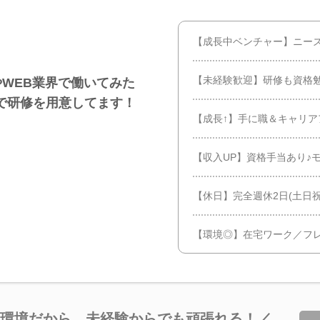
【成長中ベンチャー】ニー
【未経験歓迎】研修も資格
ITやWEB業界で働いてみた
で研修を用意してます！
【成長↑】手に職＆キャリア
【収入UP】資格手当あり♪モ
【休日】完全週休2日(土日祝
【環境◎】在宅ワーク／フ
る環境だから、未経験からでも頑張れる！／