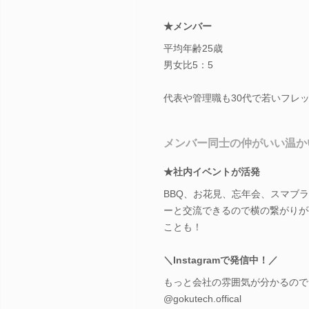
★メンバー
平均年齢25歳
男女比5：5
代表や管理職も30代で若いフレ
メンバー同士の仲がいい温か
★社内イベントが活発
BBQ、お花見、忘年会、スマブ
ーと交流できるので横の繋がりが
ことも！
＼Instagramで発信中！／
もっと会社の雰囲気が分かるので
@gokutech.offical