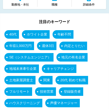
勤務地・本社
職種
詳細条件
注目のキーワード
40代
ホワイト企業
年齢不問
年収1,000万円
週休3日
内定とりたい
SE（システムエンジニア）
地元の有名企業
地域未来牽引企業
キャリアチェンジ
土地家屋調査士
関東
20代 初めて転職
フルリモート
技術営業
登録販売者
ハウスクリーニング
声優マネージャー