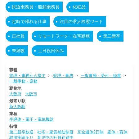
鉄道乗務員・船舶乗務員
化粧品
定時で帰れる仕事
注目の求人検索ワード
正社員
リモートワーク・在宅勤務
第二新卒
未経験
土日祝日休み
職種
管理・事務から探す
>
管理・事務
>
一般事務・受付・秘書
>
一般事務・庶務
勤務地
大阪府
大阪市
最寄り駅
新大阪駅
業種
半導体・電子・電気機器
特徴
第二新卒歓迎
社宅・家賃補助制度
完全週休2日制
産休・育休
取得実績あり
育児中の社員在籍中