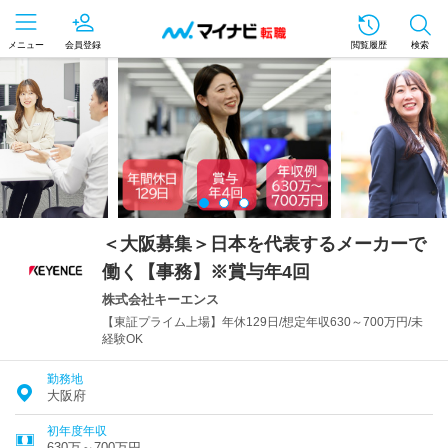
メニュー
会員登録
閲覧履歴
検索
＜大阪募集＞日本を代表するメーカーで
働く【事務】※賞与年4回
株式会社キーエンス
【東証プライム上場】年休129日/想定年収630～700万円/未
経験OK
勤務地
大阪府
初年度年収
630万～700万円