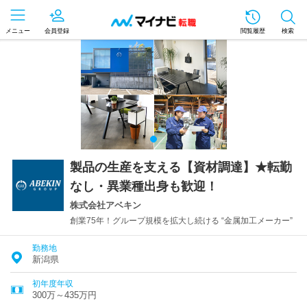
メニュー
会員登録
閲覧履歴
検索
製品の生産を支える【資材調達】★転勤
なし・異業種出身も歓迎！
株式会社アベキン
創業75年！グループ規模を拡大し続ける “金属加工メーカー”
勤務地
新潟県
初年度年収
300万～435万円