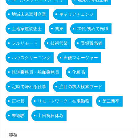
地域未来牽引企業
キャリアチェンジ
土地家屋調査士
関東
20代 初めて転職
フルリモート
技術営業
登録販売者
ハウスクリーニング
声優マネージャー
鉄道乗務員・船舶乗務員
化粧品
定時で帰れる仕事
注目の求人検索ワード
正社員
リモートワーク・在宅勤務
第二新卒
未経験
土日祝日休み
職種