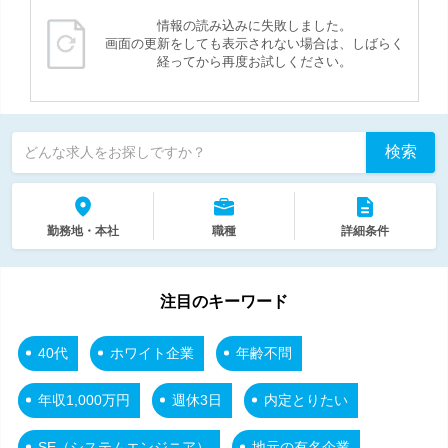
情報の読み込みに失敗しました。
画面の更新をしても表示されない場合は、しばらく
経ってから再度お試しください。
検索
どんな求人をお探しですか？
勤務地・本社
職種
詳細条件
注目のキーワード
40代
ホワイト企業
年齢不問
年収1,000万円
週休3日
内定とりたい
SE（システムエンジニア）
地元の有名企業