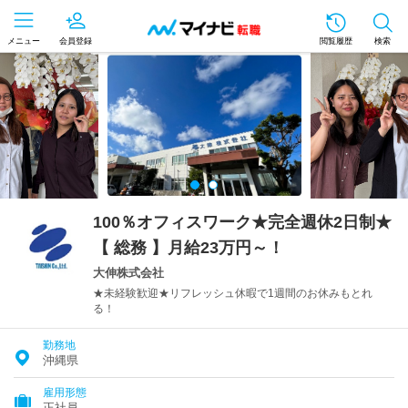
メニュー
会員登録
閲覧履歴
検索
100％オフィスワーク★完全週休2日制★
【 総務 】月給23万円～！
大伸株式会社
★未経験歓迎★リフレッシュ休暇で1週間のお休みもとれ
る！
勤務地
沖縄県
雇用形態
正社員