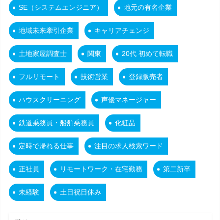
SE（システムエンジニア）
地元の有名企業
地域未来牽引企業
キャリアチェンジ
土地家屋調査士
関東
20代 初めて転職
フルリモート
技術営業
登録販売者
ハウスクリーニング
声優マネージャー
鉄道乗務員・船舶乗務員
化粧品
定時で帰れる仕事
注目の求人検索ワード
正社員
リモートワーク・在宅勤務
第二新卒
未経験
土日祝日休み