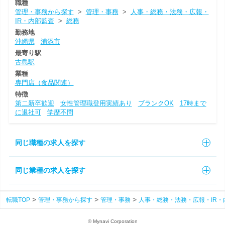
職種
管理・事務から探す
>
管理・事務
>
人事・総務・法務・広報・
IR・内部監査
>
総務
勤務地
沖縄県
浦添市
最寄り駅
古島駅
業種
専門店（食品関連）
特徴
第二新卒歓迎
女性管理職登用実績あり
ブランクOK
17時まで
に退社可
学歴不問
同じ職種の求人を探す
同じ業種の求人を探す
転職TOP
管理・事務から探す
管理・事務
人事・総務・法務・広報・IR・
© Mynavi Corporation