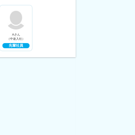
Aさん
（中途入社）
先輩社員