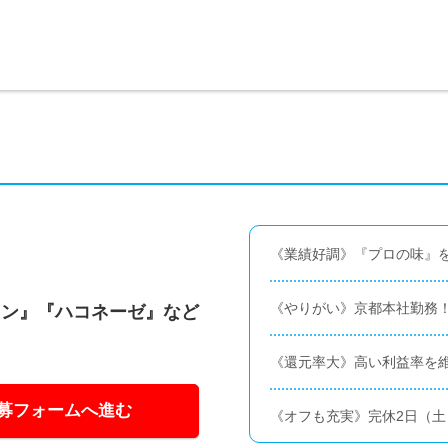
《業績好調》『プロの味』を
《やりがい》京都本社勤務
タン』『ハコネーゼ』など
！
《還元率大》高い利益率を維
募フォームへ進む
《オフも充実》完休2日（土