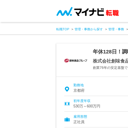
転職TOP
管理・事務から探す
管理・事務
年休128日！
株式会社創味食
創業76年の安定基盤で
勤務地
京都府
初年度年収
530万～600万円
雇用形態
正社員