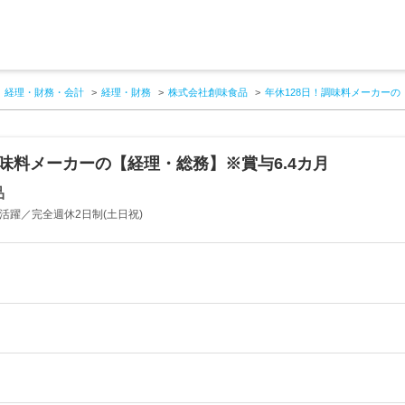
経理・財務・会計
経理・財務
株式会社創味食品
年休128日！調味料メーカーの
調味料メーカーの【経理・総務】※賞与6.4カ月
品
活躍／完全週休2日制(土日祝)