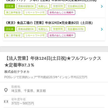
正社員
業種未経験OK
転勤なし
学歴不問
完全週休2日制
第二新卒歓迎
リモートワーク可
女性のおしごと掲載中
《東京》食品工場の【営業】年休124日■完全週休2日（土日祝）
正社員
業種未経験OK
転勤なし
学歴不問
完全週休2日制
第二新卒歓迎
リモートワーク可
女性のおしごと掲載中
【法人営業】年休124日(土日祝)★フルフレックス
★定着率97.3％
株式会社テラオカ
POSレジで圧倒的シェア*平均勤続20.5年*インセン平均122万円
勤務地
埼玉県、千葉県、東京都
初年度年収
373万～500万円