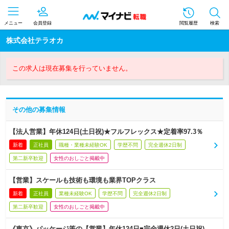
メニュー
会員登録
閲覧履歴
検索
株式会社テラオカ
この求人は現在募集を行っていません。
その他の募集情報
【法人営業】年休124日(土日祝)★フルフレックス★定着率97.3％
新着
正社員
職種・業種未経験OK
学歴不問
完全週休2日制
第二新卒歓迎
女性のおしごと掲載中
【営業】スケールも技術も環境も業界TOPクラス
新着
正社員
業種未経験OK
学歴不問
完全週休2日制
第二新卒歓迎
女性のおしごと掲載中
《東京》パッケージ等の【営業】年休124日■完全週休2日(土日祝)