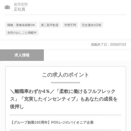
雇用形態
正社員
職種・業種未経験OK
第二新卒歓迎
学歴不問
完全週休2日制
女性のおしごと掲載中
掲載終了日：2026/07/23
求人情報
この求人のポイント
＼離職率わずか4％／「柔軟に働けるフルフレック
ス」「充実したインセンティブ」もあなたの成長を
後押し
【グループ創業100周年】POSレジのパイオニア企業