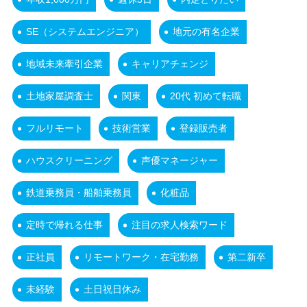
SE（システムエンジニア）
地元の有名企業
地域未来牽引企業
キャリアチェンジ
土地家屋調査士
関東
20代 初めて転職
フルリモート
技術営業
登録販売者
ハウスクリーニング
声優マネージャー
鉄道乗務員・船舶乗務員
化粧品
定時で帰れる仕事
注目の求人検索ワード
正社員
リモートワーク・在宅勤務
第二新卒
未経験
土日祝日休み