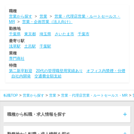
職種
営業から探す
>
営業
>
営業・代理店営業・ルートセールス・
MR
>
営業・企画営業（法人向け）
勤務地
千葉県
東京都
埼玉県
さいたま市
千葉市
最寄り駅
浅草駅
土呂駅
千葉駅
業種
専門商社
特徴
第二新卒歓迎
20代の管理職登用実績あり
オフィス内禁煙・分煙
自社内開発
交通費全額支給
転職TOP
営業から探す
営業
営業・代理店営業・ルートセールス・MR
職種から転職・求人情報を探す