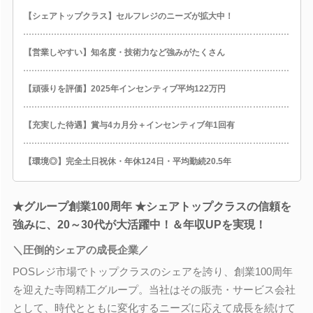
【シェアトップクラス】セルフレジのニーズが拡大中！
【営業しやすい】知名度・技術力など強みがたくさん
【頑張りを評価】2025年インセンティブ平均122万円
【充実した待遇】賞与4カ月分＋インセンティブ年1回有
【環境◎】完全土日祝休・年休124日・平均勤続20.5年
★グループ創業100周年 ★シェアトップクラスの信頼を
強みに、20～30代が大活躍中！＆年収UPを実現！
＼圧倒的シェアの成長企業／
POSレジ市場でトップクラスのシェアを誇り、創業100周年
を迎えた寺岡精工グループ。当社はその販売・サービス会社
として、時代とともに変化するニーズに応えて成長を続けて