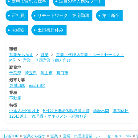
定時で帰れる仕事
注目の求人検索ワード
正社員
リモートワーク・在宅勤務
第二新卒
未経験
土日祝日休み
職種
営業から探す
>
営業
>
営業・代理店営業・ルートセールス・
MR
>
営業・企画営業（個人向け）
勤務地
千葉県
埼玉県
流山市
川口市
最寄り駅
東川口駅
南流山駅
業種
不動産
特徴
中途入社5割以上
5日以上連続休暇取得可能
学歴不問
年間休日
125日以上
管理職・マネジメント経験歓迎
転職TOP
営業から探す
営業
営業・代理店営業・ルートセールス・MR