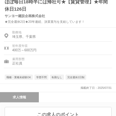
ほぼ毎日18時半には帰社可★【賃貸管理】★年間
休日126日
サンヨー建設企画株式会社
★完全週休2日★20年連続、決算賞与を支給しています！
勤務地
埼玉県、千葉県
初年度年収
400万～600万円
雇用形態
正社員
職種・業種未経験OK
学歴不問
転勤なし
完全週休2日制
掲載終了日：2025/07/31
求人情報
この求人のポイント