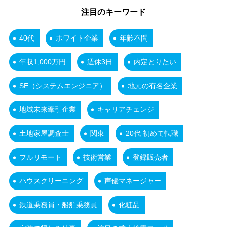
注目のキーワード
40代
ホワイト企業
年齢不問
年収1,000万円
週休3日
内定とりたい
SE（システムエンジニア）
地元の有名企業
地域未来牽引企業
キャリアチェンジ
土地家屋調査士
関東
20代 初めて転職
フルリモート
技術営業
登録販売者
ハウスクリーニング
声優マネージャー
鉄道乗務員・船舶乗務員
化粧品