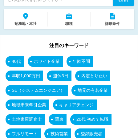
勤務地・本社
職種
詳細条件
注目のキーワード
40代
ホワイト企業
年齢不問
年収1,000万円
週休3日
内定とりたい
SE（システムエンジニア）
地元の有名企業
地域未来牽引企業
キャリアチェンジ
土地家屋調査士
関東
20代 初めて転職
フルリモート
技術営業
登録販売者