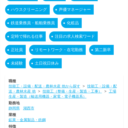
ハウスクリーニング
声優マネージャー
鉄道乗務員・船舶乗務員
化粧品
定時で帰れる仕事
注目の求人検索ワード
正社員
リモートワーク・在宅勤務
第二新卒
未経験
土日祝日休み
職種
技能工・設備・配送・農林水産 他から探す
>
技能工・設備・配
送・農林水産 他
>
技能工（整備・生産・製造・工事）
>
工場
生産・製造（輸送用機器・家電・電子機器系）
勤務地
静岡県
湖西市
業種
鉱業・金属製品・鉄鋼
特徴