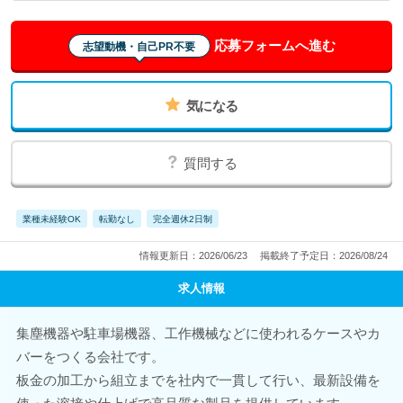
応募フォームへ進む
志望動機・自己PR不要
気になる
質問する
業種未経験OK
転勤なし
完全週休2日制
情報更新日：2026/06/23
掲載終了予定日：2026/08/24
求人情報
集塵機器や駐車場機器、工作機械などに使われるケースやカ
バーをつくる会社です。
板金の加工から組立までを社内で一貫して行い、最新設備を