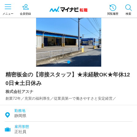
メニュー
会員登録
閲覧履歴
検索
精密板金の【溶接スタッフ】★未経験OK★年休12
0日★土日休み
株式会社アスナ
創業72年／充実の福利厚生／従業員第一で働きやすさと安定経営／
勤務地
静岡県
雇用形態
正社員