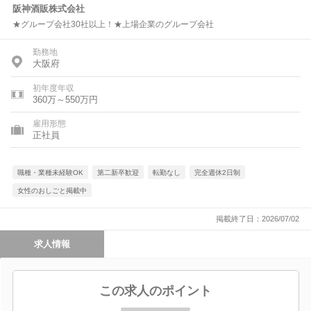
阪神酒販株式会社
★グループ会社30社以上！★上場企業のグループ会社
勤務地
大阪府
初年度年収
360万～550万円
雇用形態
正社員
職種・業種未経験OK
第二新卒歓迎
転勤なし
完全週休2日制
女性のおしごと掲載中
掲載終了日：2026/07/02
求人情報
この求人のポイント