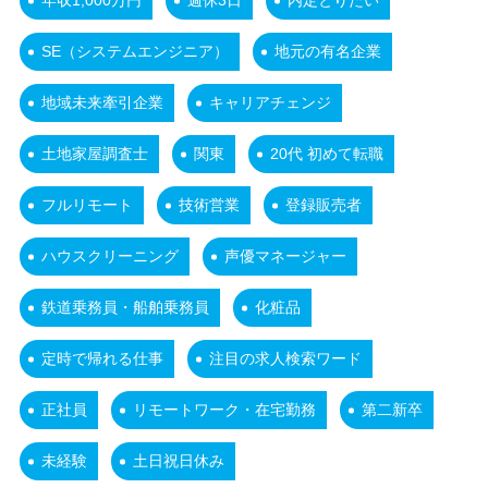
年収1,000万円
週休3日
内定とりたい
SE（システムエンジニア）
地元の有名企業
地域未来牽引企業
キャリアチェンジ
土地家屋調査士
関東
20代 初めて転職
フルリモート
技術営業
登録販売者
ハウスクリーニング
声優マネージャー
鉄道乗務員・船舶乗務員
化粧品
定時で帰れる仕事
注目の求人検索ワード
正社員
リモートワーク・在宅勤務
第二新卒
未経験
土日祝日休み