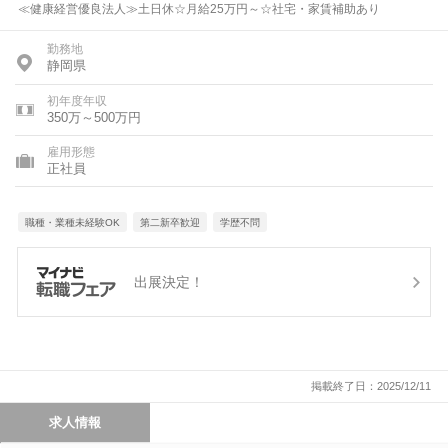
≪健康経営優良法人≫土日休☆月給25万円～☆社宅・家賃補助あり
勤務地
静岡県
初年度年収
350万～500万円
雇用形態
正社員
職種・業種未経験OK
第二新卒歓迎
学歴不問
出展決定！
掲載終了日：2025/12/11
求人情報