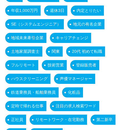
年収1,000万円
週休3日
内定とりたい
SE（システムエンジニア）
地元の有名企業
地域未来牽引企業
キャリアチェンジ
土地家屋調査士
関東
20代 初めて転職
フルリモート
技術営業
登録販売者
ハウスクリーニング
声優マネージャー
鉄道乗務員・船舶乗務員
化粧品
定時で帰れる仕事
注目の求人検索ワード
正社員
リモートワーク・在宅勤務
第二新卒