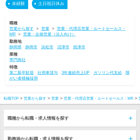
未経験
土日祝日休み
職種
営業から探す
>
営業
>
営業・代理店営業・ルートセールス・
MR
>
営業・企画営業（法人向け）
勤務地
静岡県
静岡市
浜松市
沼津市
焼津市
業種
専門商社
特徴
第二新卒歓迎
社用車貸与
3年連続売上UP
ガソリン代支給
障
がい者積極採用
転職TOP
営業から探す
営業
営業・代理店営業・ルートセールス・MR
職種から転職・求人情報を探す
勤務地から転職・求人情報を探す