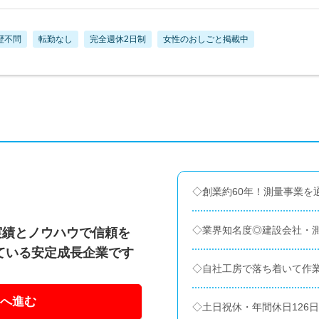
歴不問
転勤なし
完全週休2日制
女性のおしごと掲載中
◇創業約60年！測量事業を
◇業界知名度◎建設会社・
実績とノウハウで信頼を
ている安定成長企業です
◇自社工房で落ち着いて作
へ進む
◇土日祝休・年間休日126