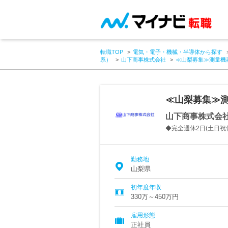
転職TOP
電気・電子・機械・半導体から探す
系）
山下商事株式会社
≪山梨募集≫測量機
≪山梨募集≫測
山下商事株式会
◆完全週休2日(土日祝
勤務地
山梨県
初年度年収
330万～450万円
雇用形態
正社員