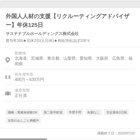
外国人人材の支援【リクルーティングアドバイザ
ー】年休125日
サステナブルホールディングス株式会社
賞与年3回★完休2日(土日休)★有給消化ほぼ100％
勤務地
北海道、宮城県、東京都、山梨県、愛知県、大阪府、広島県、福
岡県
初年度年収
400万～630万円
雇用形態
正社員
職種・業種未経験OK
第二新卒歓迎
学歴不問
転勤なし
完全週休2日制
女性のおしごと掲載中
掲載終了日：2025/07/10