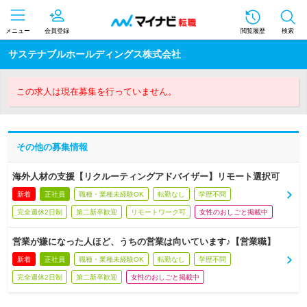
メニュー
会員登録
閲覧履歴
検索
サステナブルホールディングス株式会社
この求人は現在募集を行っていません。
その他の募集情報
海外人材の支援【リクルーティングアドバイザー】リモート選択可
新着
正社員
職種・業種未経験OK
転勤なし
学歴不問
完全週休2日制
第二新卒歓迎
リモートワーク可
女性のおしごと掲載中
営業が嫌になった人ほど、うちの営業は向いています♪【営業職】
新着
正社員
職種・業種未経験OK
転勤なし
学歴不問
完全週休2日制
第二新卒歓迎
女性のおしごと掲載中