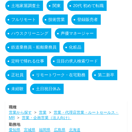
土地家屋調査士
関東
20代 初めて転職
フルリモート
技術営業
登録販売者
ハウスクリーニング
声優マネージャー
鉄道乗務員・船舶乗務員
化粧品
定時で帰れる仕事
注目の求人検索ワード
正社員
リモートワーク・在宅勤務
第二新卒
未経験
土日祝日休み
職種
営業から探す
>
営業
>
営業・代理店営業・ルートセールス・
MR
>
営業・企画営業（法人向け）
勤務地
愛知県
宮城県
福岡県
広島県
北海道