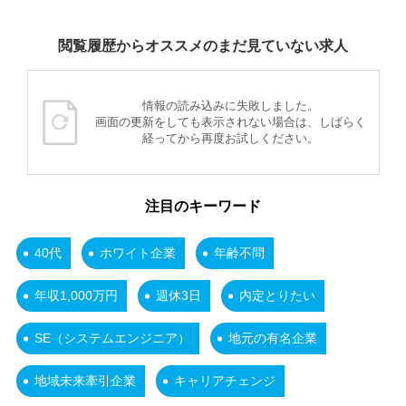
閲覧履歴からオススメのまだ見ていない求人
情報の読み込みに失敗しました。
画面の更新をしても表示されない場合は、しばらく
経ってから再度お試しください。
注目のキーワード
40代
ホワイト企業
年齢不問
年収1,000万円
週休3日
内定とりたい
SE（システムエンジニア）
地元の有名企業
地域未来牽引企業
キャリアチェンジ