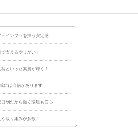
プ＝インフラを担う安定感
離で支えるやりがい！
人柄といった素質が輝く！
育成には自信があります
休2日制だから働く環境も安心
度や取り組みが多数！