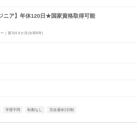
ジニア】年休120日★国家資格取得可能
｜賞与4.4カ月(令和6年)
学歴不問
転勤なし
完全週休2日制