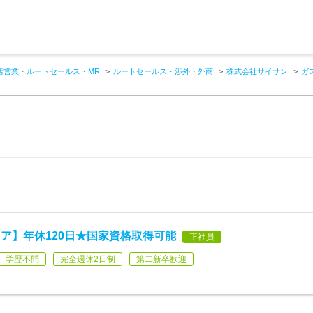
店営業・ルートセールス・MR
ルートセールス・渉外・外商
株式会社サイサン
ガ
ア】年休120日★国家資格取得可能
正社員
学歴不問
完全週休2日制
第二新卒歓迎