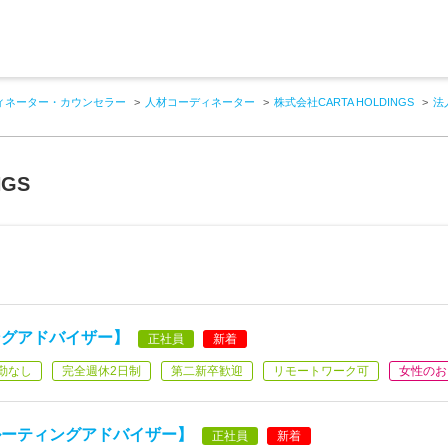
ィネーター・カウンセラー
人材コーディネーター
株式会社CARTA HOLDINGS
法
NGS
ングアドバイザー】
正社員
新着
勤なし
完全週休2日制
第二新卒歓迎
リモートワーク可
女性のお
ルーティングアドバイザー】
正社員
新着