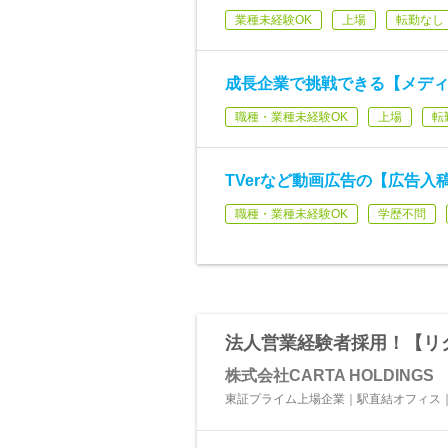
業種未経験OK
上場
転勤なし
成長企業で挑戦できる【メデ
職種・業種未経験OK
上場
転
TVerなど動画広告の【広告入
職種・業種未経験OK
学歴不問
法人営業経験者採用！【リ
株式会社CARTA HOLDINGS
東証プライム上場企業｜駅直結オフィス｜