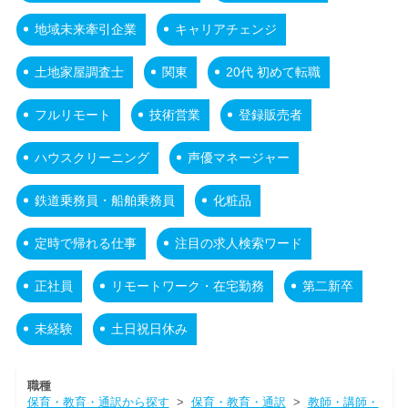
地域未来牽引企業
キャリアチェンジ
土地家屋調査士
関東
20代 初めて転職
フルリモート
技術営業
登録販売者
ハウスクリーニング
声優マネージャー
鉄道乗務員・船舶乗務員
化粧品
定時で帰れる仕事
注目の求人検索ワード
正社員
リモートワーク・在宅勤務
第二新卒
未経験
土日祝日休み
職種
保育・教育・通訳から探す
>
保育・教育・通訳
>
教師・講師・