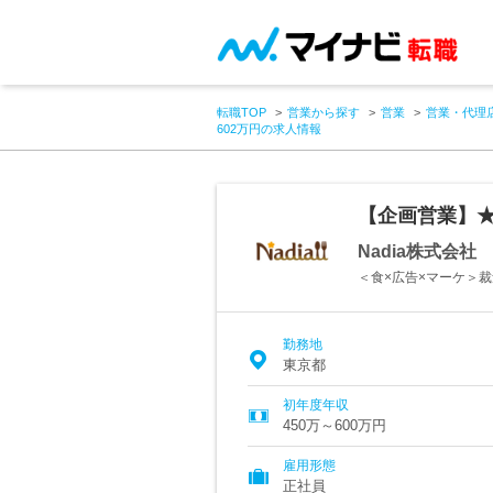
転職TOP
営業から探す
営業
営業・代理
602万円の求人情報
【企画営業】★
Nadia株式会社
＜食×広告×マーケ＞裁
勤務地
東京都
初年度年収
450万～600万円
雇用形態
正社員