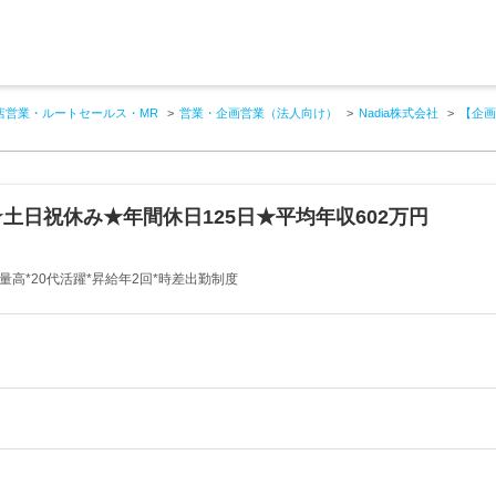
店営業・ルートセールス・MR
営業・企画営業（法人向け）
Nadia株式会社
【企画
土日祝休み★年間休日125日★平均年収602万円
量高*20代活躍*昇給年2回*時差出勤制度