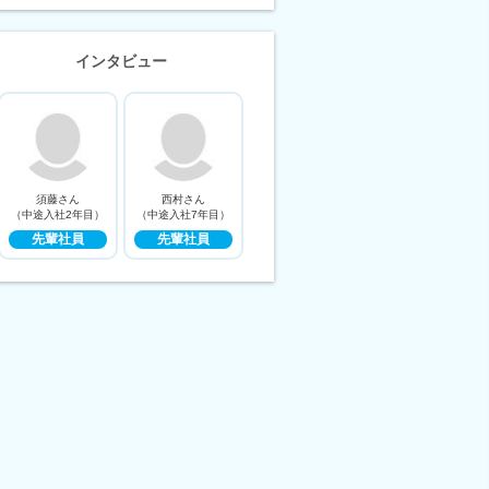
インタビュー
須藤さん
西村さん
（中途入社2年目）
（中途入社7年目）
先輩社員
先輩社員