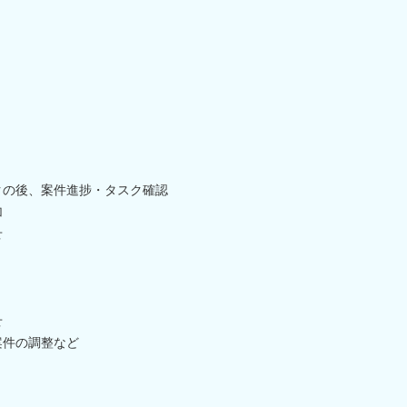
ックの後、案件進捗・タスク確認
加
せ
せ
案件の調整など