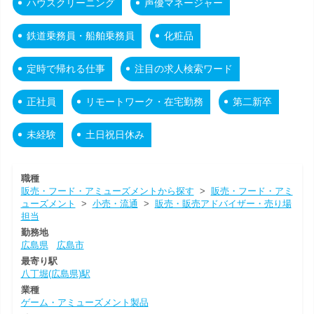
ハウスクリーニング
声優マネージャー
鉄道乗務員・船舶乗務員
化粧品
定時で帰れる仕事
注目の求人検索ワード
正社員
リモートワーク・在宅勤務
第二新卒
未経験
土日祝日休み
職種
販売・フード・アミューズメントから探す
>
販売・フード・アミ
ューズメント
>
小売・流通
>
販売・販売アドバイザー・売り場
担当
勤務地
広島県
広島市
最寄り駅
八丁堀(広島県)駅
業種
ゲーム・アミューズメント製品