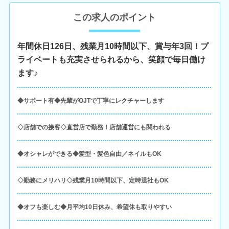
この求人のポイント
年間休日126日、残業月10時間以下、賞与年3回！プ
ライベートも充実させられるから、笑顔で毎日働け
ます♪
◆サポート有◆先輩がOJTで丁寧にレクチャーします
◇店舗での接客◇直営店で勤務！店舗運営にも関われる
◆オシャレができる◆髪型・髪色自由／ネイルもOK
◇勤務にメリハリ◇残業月10時間以下、定時退社もOK
◆オフも楽しむ◆月平均10日休み、希望休も取りやすい