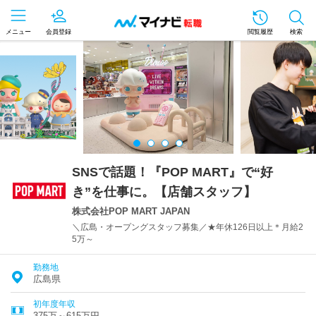
メニュー
会員登録
閲覧履歴
検索
SNSで話題！『POP MART』で“好
き”を仕事に。【店舗スタッフ】
株式会社POP MART JAPAN
＼広島・オープングスタッフ募集／★年休126日以上＊月給2
5万～
勤務地
広島県
初年度年収
375万～615万円