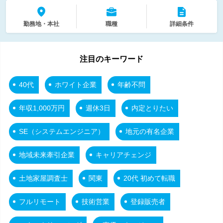
勤務地・本社
職種
詳細条件
注目のキーワード
40代
ホワイト企業
年齢不問
年収1,000万円
週休3日
内定とりたい
SE（システムエンジニア）
地元の有名企業
地域未来牽引企業
キャリアチェンジ
土地家屋調査士
関東
20代 初めて転職
フルリモート
技術営業
登録販売者