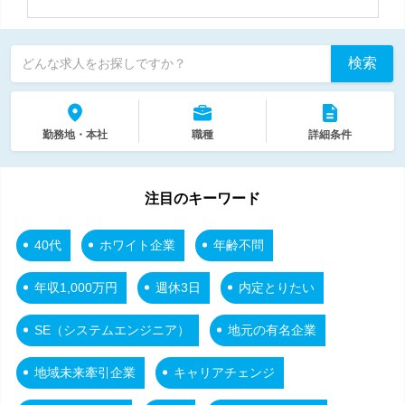
検索
どんな求人をお探しですか？
勤務地・本社
職種
詳細条件
注目のキーワード
40代
ホワイト企業
年齢不問
年収1,000万円
週休3日
内定とりたい
SE（システムエンジニア）
地元の有名企業
地域未来牽引企業
キャリアチェンジ