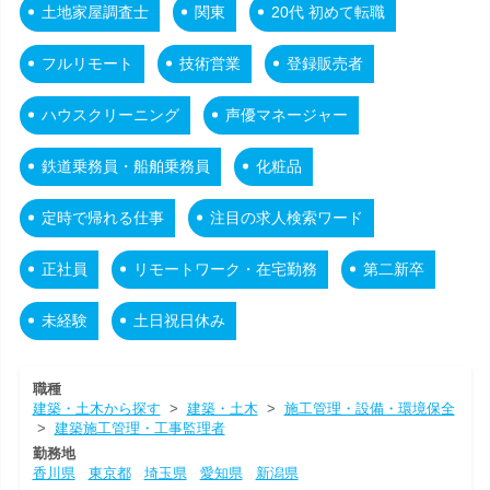
土地家屋調査士
関東
20代 初めて転職
フルリモート
技術営業
登録販売者
ハウスクリーニング
声優マネージャー
鉄道乗務員・船舶乗務員
化粧品
定時で帰れる仕事
注目の求人検索ワード
正社員
リモートワーク・在宅勤務
第二新卒
未経験
土日祝日休み
職種
建築・土木から探す
>
建築・土木
>
施工管理・設備・環境保全
>
建築施工管理・工事監理者
勤務地
香川県
東京都
埼玉県
愛知県
新潟県