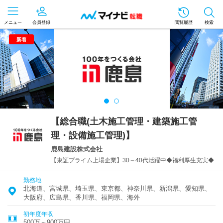
メニュー
会員登録
閲覧履歴
検索
新着
【総合職(土木施工管理・建築施工管
理・設備施工管理)】
鹿島建設株式会社
【東証プライム上場企業】30～40代活躍中◆福利厚生充実◆
勤務地
北海道、宮城県、埼玉県、東京都、神奈川県、新潟県、愛知県、
大阪府、広島県、香川県、福岡県、海外
初年度年収
500万～900万円