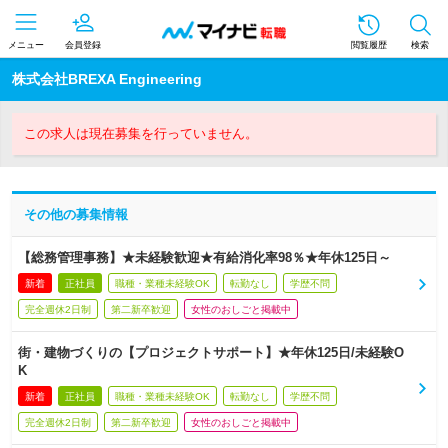
メニュー
会員登録
閲覧履歴
検索
株式会社BREXA Engineering
この求人は現在募集を行っていません。
その他の募集情報
【総務管理事務】★未経験歓迎★有給消化率98％★年休125日～
新着
正社員
職種・業種未経験OK
転勤なし
学歴不問
完全週休2日制
第二新卒歓迎
女性のおしごと掲載中
街・建物づくりの【プロジェクトサポート】★年休125日/未経験O
K
新着
正社員
職種・業種未経験OK
転勤なし
学歴不問
完全週休2日制
第二新卒歓迎
女性のおしごと掲載中