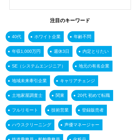
注目のキーワード
40代
ホワイト企業
年齢不問
年収1,000万円
週休3日
内定とりたい
SE（システムエンジニア）
地元の有名企業
地域未来牽引企業
キャリアチェンジ
土地家屋調査士
関東
20代 初めて転職
フルリモート
技術営業
登録販売者
ハウスクリーニング
声優マネージャー
鉄道乗務員・船舶乗務員
化粧品