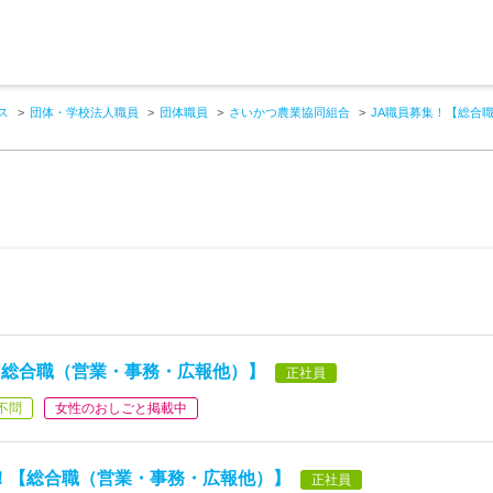
ス
団体・学校法人職員
団体職員
さいかつ農業協同組合
JA職員募集！【総合職
【総合職（営業・事務・広報他）】
正社員
不問
女性のおしごと掲載中
集！【総合職（営業・事務・広報他）】
正社員