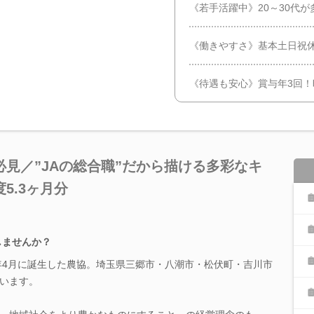
《若手活躍中》20～30代
《働きやすさ》基本土日祝休
《待遇も安心》賞与年3回！
見／”JAの総合職”だから描ける多彩なキ
5.3ヶ月分
しませんか？
1年4月に誕生した農協。埼玉県三郷市・八潮市・松伏町・吉川市
います。