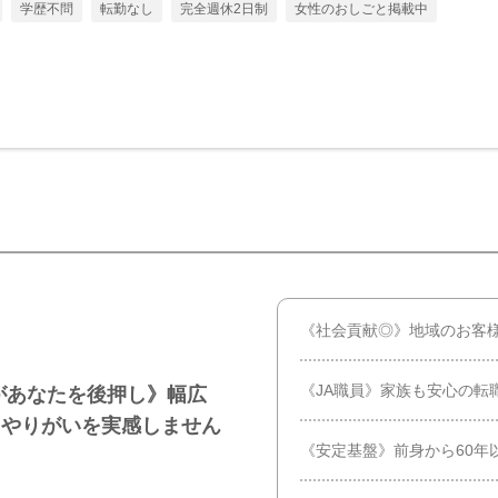
学歴不問
転勤なし
完全週休2日制
女性のおしごと掲載中
《社会貢献◎》地域のお客
《JA職員》家族も安心の転
があなたを後押し》幅広
るやりがいを実感しません
《安定基盤》前身から60年