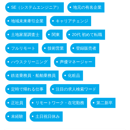
SE（システムエンジニア）
地元の有名企業
地域未来牽引企業
キャリアチェンジ
土地家屋調査士
関東
20代 初めて転職
フルリモート
技術営業
登録販売者
ハウスクリーニング
声優マネージャー
鉄道乗務員・船舶乗務員
化粧品
定時で帰れる仕事
注目の求人検索ワード
正社員
リモートワーク・在宅勤務
第二新卒
未経験
土日祝日休み