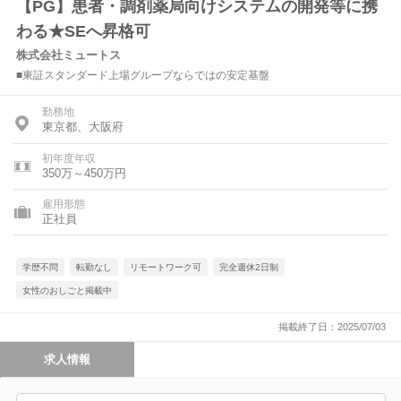
【PG】患者・調剤薬局向けシステムの開発等に携
わる★SEへ昇格可
株式会社ミュートス
■東証スタンダード上場グループならではの安定基盤
勤務地
東京都、大阪府
初年度年収
350万～450万円
雇用形態
正社員
学歴不問
転勤なし
リモートワーク可
完全週休2日制
女性のおしごと掲載中
掲載終了日：2025/07/03
求人情報