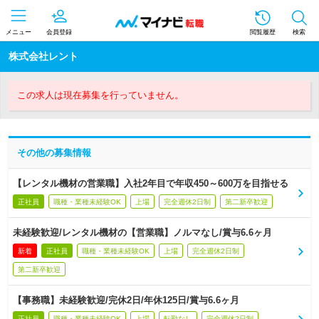
メニュー
会員登録
閲覧履歴
検索
株式会社レント
この求人は現在募集を行っていません。
その他の募集情報
【レンタル機材の営業職】入社2年目で年収450～600万を目指せる
正社員
職種・業種未経験OK
上場
完全週休2日制
第二新卒歓迎
未経験歓迎/レンタル機材の【営業職】ノルマなし/賞与6.6ヶ月
新着
正社員
職種・業種未経験OK
上場
完全週休2日制
第二新卒歓迎
【事務職】未経験歓迎/完休2日/年休125日/賞与6.6ヶ月
正社員
職種・業種未経験OK
上場
転勤なし
完全週休2日制