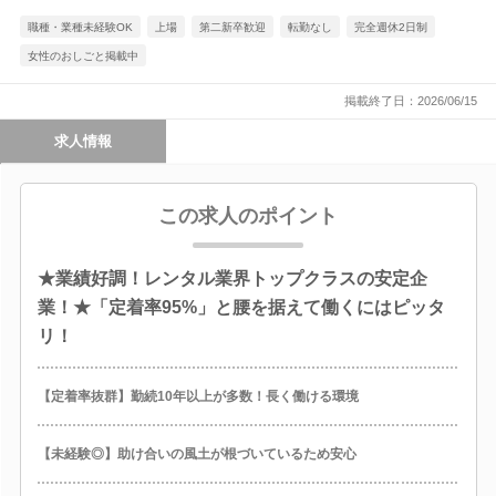
職種・業種未経験OK
上場
第二新卒歓迎
転勤なし
完全週休2日制
女性のおしごと掲載中
掲載終了日：2026/06/15
求人情報
この求人のポイント
★業績好調！レンタル業界トップクラスの安定企
業！★「定着率95%」と腰を据えて働くにはピッタ
リ！
【定着率抜群】勤続10年以上が多数！長く働ける環境
【未経験◎】助け合いの風土が根づいているため安心