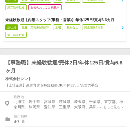
第二新卒歓迎
女性のおしごと掲載中
未経験歓迎【内勤スタッフ(事務・営業)】年休125日/賞与6.6カ月
正社員
職種・業種未経験OK
上場
転勤なし
完全週休2日制
第二新卒歓迎
【事務職】未経験歓迎/完休2日/年休125日/賞与6.6
ヶ月
株式会社レント
【上場企業】産休育休＆時短勤務OK/年休125日/充実の手当
勤務地
北海道、岩手県、宮城県、茨城県、埼玉県、千葉県、東京都、神
奈川県、静岡県、愛知県、三重県、大阪府、兵庫県、広島県、福
もっと見る
岡県、熊本県
雇用形態
正社員