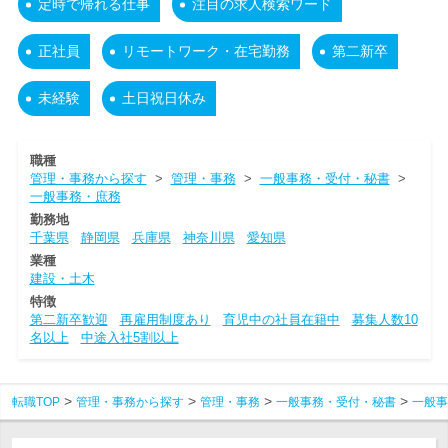
定時で帰れる仕事
注目の求人検索ワード
正社員
リモートワーク・在宅勤務
第二新卒
未経験
土日祝日休み
職種
管理・事務から探す
>
管理・事務
>
一般事務・受付・秘書
>
一般事務・庶務
勤務地
千葉県
静岡県
兵庫県
神奈川県
愛知県
業種
建設・土木
特徴
第二新卒歓迎
再雇用制度あり
育児中の社員在籍中
募集人数10
名以上
中途入社5割以上
転職TOP
管理・事務から探す
管理・事務
一般事務・受付・秘書
一般事