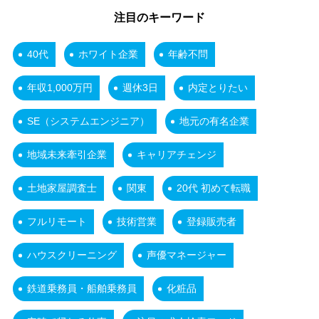
注目のキーワード
40代
ホワイト企業
年齢不問
年収1,000万円
週休3日
内定とりたい
SE（システムエンジニア）
地元の有名企業
地域未来牽引企業
キャリアチェンジ
土地家屋調査士
関東
20代 初めて転職
フルリモート
技術営業
登録販売者
ハウスクリーニング
声優マネージャー
鉄道乗務員・船舶乗務員
化粧品