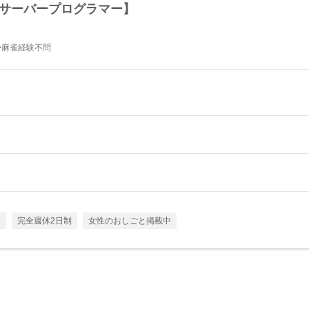
【サーバープログラマー】
◆麻雀経験不問
し
完全週休2日制
女性のおしごと掲載中