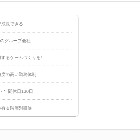
で成長できる
資のグループ会社
するゲームづくりを!
由度の高い勤務体制
・年間休日130日
共有＆階層別研修