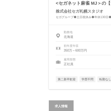
<セガネット麻雀 MJ＞の
株式会社セガ札幌スタジオ
セガグループ◆土日祝休み◆年休130日
勤務地
北海道
初年度年収
350万～600万円
雇用形態
正社員
第二新卒歓迎
学歴不問
転勤な
求人情報