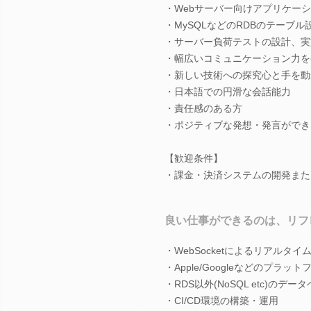
・Webサーバー向けアプリケー
・MySQLなどのRDBのテーブ
・サーバー負荷テストの設計、実
・幅広いコミュニケーション力を
・新しい技術への探究心と手を動
・日本語での円滑な会話能力
・責任感のある方
・ポジティブな発想・発言ができ
【歓迎条件】
・課金・決済システムの開発また
良い仕事ができるのは、リフ
・WebSocketによるリアルタ
・Apple/Googleなどのプラ
・RDS以外(NoSQL etc)
・CI/CD環境の構築・運用