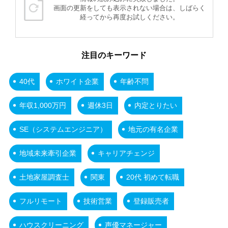
画面の更新をしても表示されない場合は、しばらく
経ってから再度お試しください。
注目のキーワード
40代
ホワイト企業
年齢不問
年収1,000万円
週休3日
内定とりたい
SE（システムエンジニア）
地元の有名企業
地域未来牽引企業
キャリアチェンジ
土地家屋調査士
関東
20代 初めて転職
フルリモート
技術営業
登録販売者
ハウスクリーニング
声優マネージャー