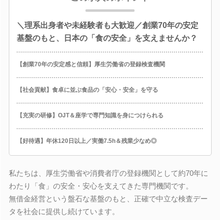
＼理系出身者や未経験者も大歓迎／創業70年の安定
基盤のもと、日本の「食の安全」を支えませんか？
【創業70年の安定感と信頼】厚生労働省の登録検査機関
【社会貢献】食卓に並ぶ食品の「安心・安全」を守る
【充実の研修】OJT＆座学で専門知識を身につけられる
【好待遇】年休120日以上／実働7.5h＆残業少なめ◎
私たちは、厚生労働省や消費者庁の登録機関として約70年に
わたり「食」の安全・安心を支えてきた専門機関です。
無借金経営という盤石な基盤のもと、正確で中立な検査デー
タを社会に提供し続けています。