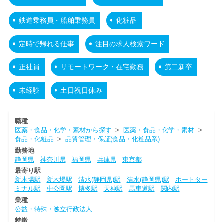
鉄道乗務員・船舶乗務員
化粧品
定時で帰れる仕事
注目の求人検索ワード
正社員
リモートワーク・在宅勤務
第二新卒
未経験
土日祝日休み
職種
医薬・食品・化学・素材から探す
>
医薬・食品・化学・素材
>
食品・化粧品
>
品質管理・保証(食品・化粧品系)
勤務地
静岡県
神奈川県
福岡県
兵庫県
東京都
最寄り駅
新木場駅
新木場駅
清水(静岡県)駅
清水(静岡県)駅
ポートター
ミナル駅
中公園駅
博多駅
天神駅
馬車道駅
関内駅
業種
公益・特殊・独立行政法人
特徴