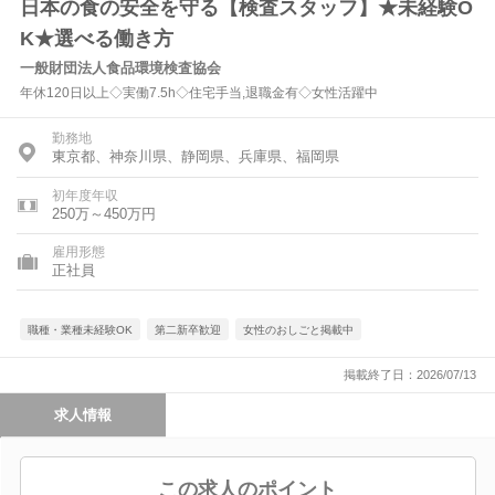
日本の食の安全を守る【検査スタッフ】★未経験O
K★選べる働き方
一般財団法人食品環境検査協会
年休120日以上◇実働7.5h◇住宅手当,退職金有◇女性活躍中
勤務地
東京都、神奈川県、静岡県、兵庫県、福岡県
初年度年収
250万～450万円
雇用形態
正社員
職種・業種未経験OK
第二新卒歓迎
女性のおしごと掲載中
掲載終了日：2026/07/13
求人情報
この求人のポイント