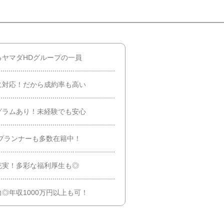
ヤマダHDグループの一員
に対応！だから成約率も高い
グラムあり！未経験でも安心
性プランナーも多数在籍中！
充実！多彩な福利厚生も◎
◎年収1000万円以上も可！