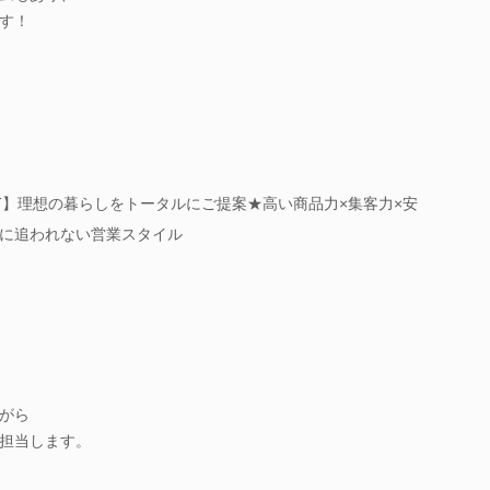
す！
T】理想の暮らしをトータルにご提案★高い商品力×集客力×安
に追われない営業スタイル
がら
担当します。